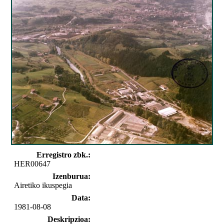
Erregistro zbk.:
HER00647
Izenburua:
Airetiko ikuspegia
Data:
1981-08-08
Deskripzioa: