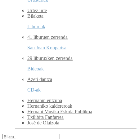
Urtez urte
Bilaketa
Liburuak
41 liburuen zerrenda
San Joan Konpartsa
29 liburuxken zerrenda
Bideoak
Azeri dantza
CD-ak
Hernanin entzuna
Hernaniko kaldereroak
Hernani Musika Eskola Publikoa
Txilibita Fanfarrea
José de Olaizola