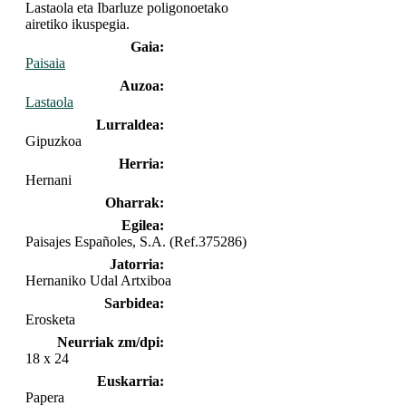
Lastaola eta Ibarluze poligonoetako
airetiko ikuspegia.
Gaia:
Paisaia
Auzoa:
Lastaola
Lurraldea:
Gipuzkoa
Herria:
Hernani
Oharrak:
Egilea:
Paisajes Españoles, S.A. (Ref.375286)
Jatorria:
Hernaniko Udal Artxiboa
Sarbidea:
Erosketa
Neurriak zm/dpi:
18 x 24
Euskarria:
Papera