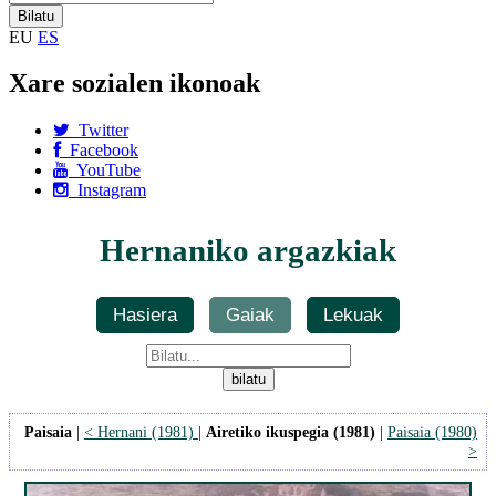
EU
ES
Xare sozialen ikonoak
Twitter
Facebook
YouTube
Instagram
Hernaniko argazkiak
Hasiera
Gaiak
Lekuak
Paisaia
|
< Hernani (1981)
|
Airetiko ikuspegia (1981)
|
Paisaia (1980)
>