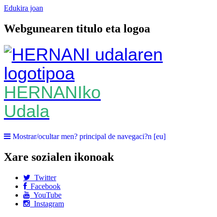
Edukira joan
Webgunearen titulo eta logoa
HERNANIko
Udala
Mostrar/ocultar men? principal de navegaci?n [eu]
Xare sozialen ikonoak
Twitter
Facebook
YouTube
Instagram