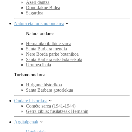
Azeri dantza
Done Jakue Bidea
Sagardoa
Natura eta turismo ondarea
Natura ondarea
Hernaniko ibilbide sarea
Santa Barbara mendia
Nere Borda parke botanikoa
Santa Barbara eskalada eskola
Urumea ibaia
Turismo ondarea
Hirigune historikoa
Santa Barbara gotorlekua
Ondare historikoa
Cométe sarea (1941-1944)
Gerra zibila: fusilatzeak Hernanin
Argitalpenak
Urtekariak