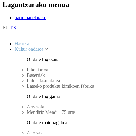
Laguntzarako menua
harremanetarako
EU
ES
Hasiera
Kultur ondarea
Ondare higiezina
Inbentarioa
Baserriak
Industria-ondarea
Latseko produktu kimikoen fabrika
Ondare higigarria
Argazkiak
Mendiriz Mendi - 75 urte
Ondare materiagabea
Ahotsak