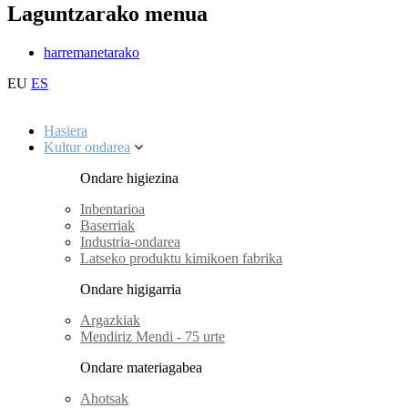
Laguntzarako menua
harremanetarako
EU
ES
Hasiera
Kultur ondarea
Ondare higiezina
Inbentarioa
Baserriak
Industria-ondarea
Latseko produktu kimikoen fabrika
Ondare higigarria
Argazkiak
Mendiriz Mendi - 75 urte
Ondare materiagabea
Ahotsak