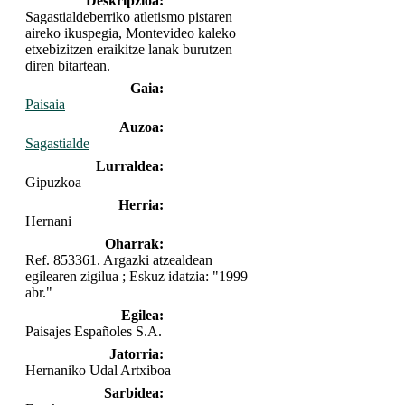
Deskripzioa:
Sagastialdeberriko atletismo pistaren
aireko ikuspegia, Montevideo kaleko
etxebizitzen eraikitze lanak burutzen
diren bitartean.
Gaia:
Paisaia
Auzoa:
Sagastialde
Lurraldea:
Gipuzkoa
Herria:
Hernani
Oharrak:
Ref. 853361. Argazki atzealdean
egilearen zigilua ; Eskuz idatzia: "1999
abr."
Egilea:
Paisajes Españoles S.A.
Jatorria:
Hernaniko Udal Artxiboa
Sarbidea: