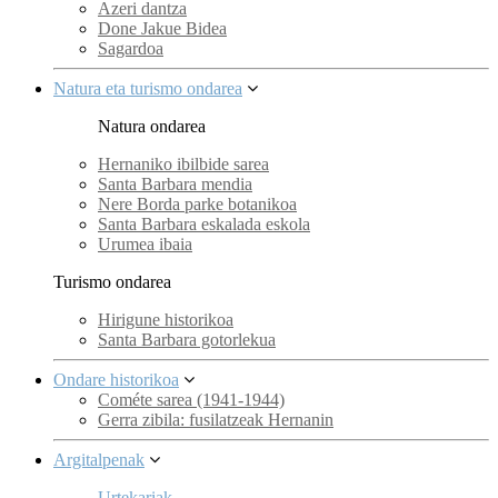
Azeri dantza
Done Jakue Bidea
Sagardoa
Natura eta turismo ondarea
Natura ondarea
Hernaniko ibilbide sarea
Santa Barbara mendia
Nere Borda parke botanikoa
Santa Barbara eskalada eskola
Urumea ibaia
Turismo ondarea
Hirigune historikoa
Santa Barbara gotorlekua
Ondare historikoa
Cométe sarea (1941-1944)
Gerra zibila: fusilatzeak Hernanin
Argitalpenak
Urtekariak