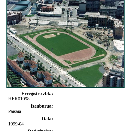
Erregistro zbk.:
HER01098
Izenburua:
Paisaia
Data:
1999-04