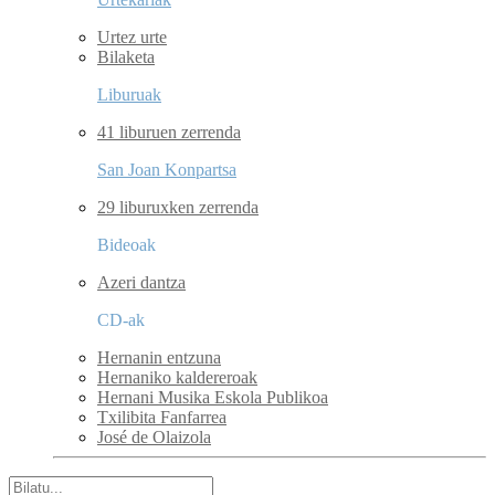
Urtez urte
Bilaketa
Liburuak
41 liburuen zerrenda
San Joan Konpartsa
29 liburuxken zerrenda
Bideoak
Azeri dantza
CD-ak
Hernanin entzuna
Hernaniko kaldereroak
Hernani Musika Eskola Publikoa
Txilibita Fanfarrea
José de Olaizola