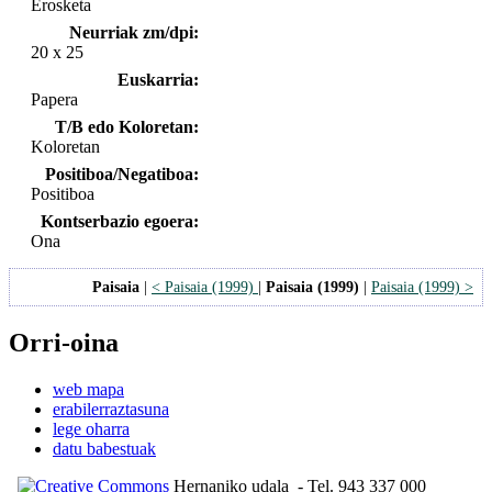
Erosketa
Neurriak zm/dpi:
20 x 25
Euskarria:
Papera
T/B edo Koloretan:
Koloretan
Positiboa/Negatiboa:
Positiboa
Kontserbazio egoera:
Ona
Paisaia
|
< Paisaia (1999)
|
Paisaia (1999)
|
Paisaia (1999) >
Orri-oina
web mapa
erabilerraztasuna
lege oharra
datu babestuak
Hernaniko udala
- Tel. 943 337 000