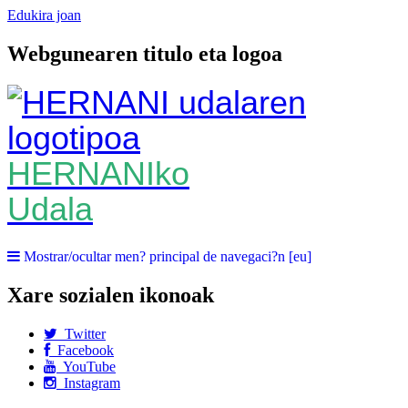
Edukira joan
Webgunearen titulo eta logoa
HERNANIko
Udala
Mostrar/ocultar men? principal de navegaci?n [eu]
Xare sozialen ikonoak
Twitter
Facebook
YouTube
Instagram