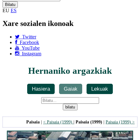
EU
ES
Xare sozialen ikonoak
Twitter
Facebook
YouTube
Instagram
Hernaniko argazkiak
Hasiera
Gaiak
Lekuak
Paisaia
|
< Paisaia (1999)
|
Paisaia (1999)
|
Paisaia (1999) >