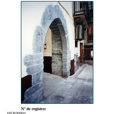
Nº de registro:
HER00994