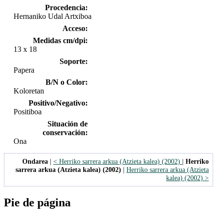
Procedencia:
Hernaniko Udal Artxiboa
Acceso:
Medidas cm/dpi:
13 x 18
Soporte:
Papera
B/N o Color:
Koloretan
Positivo/Negativo:
Positiboa
Situación de
conservación:
Ona
Ondarea
|
< Herriko sarrera arkua (Atzieta kalea) (2002)
|
Herriko
sarrera arkua (Atzieta kalea) (2002)
|
Herriko sarrera arkua (Atzieta
kalea) (2002) >
Pie de página