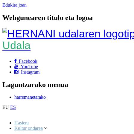
Edukira joan
Webgunearen titulo eta logoa
Udala
Facebook
YouTube
Instagram
Laguntzarako menua
harremanetarako
EU
ES
Hasiera
Kultur ondarea