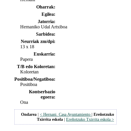
Oharrak:
Egilea:
Jatorria:
Hernaniko Udal Artxiboa
Sarbidea:
Neurriak zm/dpi:
13 x 18
Euskarria:
Papera
T/B edo Koloretan:
Koloretan
Positiboa/Negatiboa:
Positiboa
Kontserbazio
egoera:
Ona
Ondarea
|
< Hernani. Casa Ayuntamiento
|
Ereñotzuko
Txirrita eskola
|
Ereñotzuko Txirrita eskola >