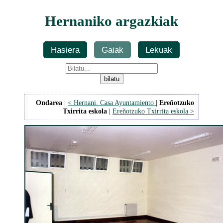
Hernaniko argazkiak
Hasiera
Gaiak
Lekuak
Ondarea
|
< Hernani. Casa Ayuntamiento
|
Ereñotzuko
Txirrita eskola
|
Ereñotzuko Txirrita eskola >