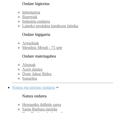
Ondare higiezina
Inbentarioa
Baserriak
Industria-ondarea
Latseko produktu kimikoen fabrika
Ondare higigarria
Argazkiak
Mendiriz Mendi - 75 urte
Ondare materiagabea
Ahotsak
Azeri dantza
Done Jakue Bidea
Sagardoa
Natura eta turismo ondarea
Natura ondarea
Hernaniko ibilbide sarea
Santa Barbara mendia