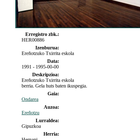
Erregistro zbk.:
HER00886
Izenburua:
Ereñotzuko Txirrita eskola
Data:
1991 - 1995-00-00
Deskripzioa:
Ereñotzuko Txirrita eskola
berria. Gela huts baten ikuspegia.
Gaia:
Ondarea
Auzoa:
Ereñotzu
Lurraldea:
Gipuzkoa
Herria:
Hernani