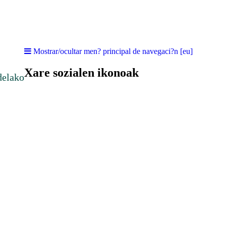
Mostrar/ocultar men? principal de navegaci?n [eu]
Xare sozialen ikonoak
delako