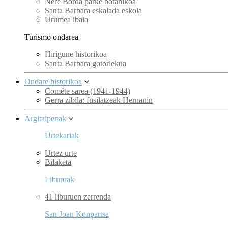
Nere Borda parke botanikoa
Santa Barbara eskalada eskola
Urumea ibaia
Turismo ondarea
Hirigune historikoa
Santa Barbara gotorlekua
Ondare historikoa
Cométe sarea (1941-1944)
Gerra zibila: fusilatzeak Hernanin
Argitalpenak
Urtekariak
Urtez urte
Bilaketa
Liburuak
41 liburuen zerrenda
San Joan Konpartsa