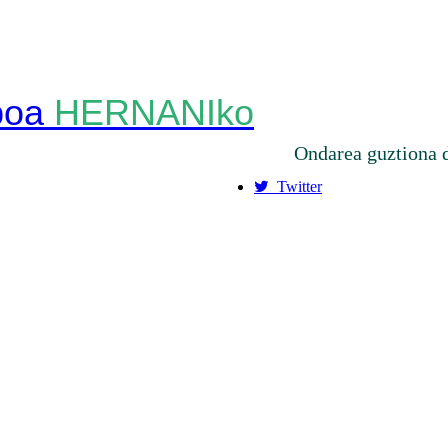
HERNANIko
Ondarea guztiona 
Twitter