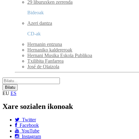
29 liburuxken zerrenda
Bideoak
Azeri dantza
CD-ak
Hernanin entzuna
Hernaniko kaldereroak
Hernani Musika Eskola Publikoa
Txilibita Fanfarrea
José de Olaizola
EU
ES
Xare sozialen ikonoak
Twitter
Facebook
YouTube
Instagram