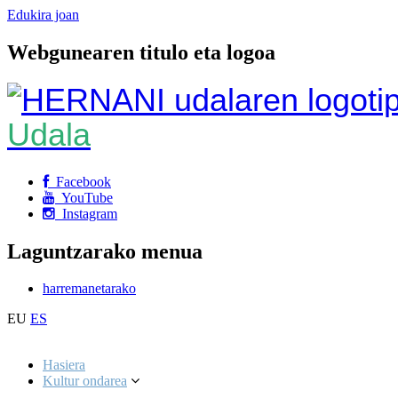
Edukira joan
Webgunearen titulo eta logoa
Udala
Facebook
YouTube
Instagram
Laguntzarako menua
harremanetarako
EU
ES
Hasiera
Kultur ondarea