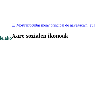
Mostrar/ocultar men? principal de navegaci?n [eu]
Xare sozialen ikonoak
delako