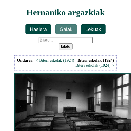
Hernaniko argazkiak
Hasiera
Gaiak
Lekuak
Ondarea
|
< Biteri eskolak (1924)
|
Biteri eskolak (1924)
|
Biteri eskolak (1924) >