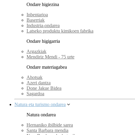
Ondare higiezina
Inbentarioa
Baserriak
Industria-ondarea
Latseko produktu kimikoen fabrika
Ondare higigarria
Argazkiak
Mendiriz Mendi - 75 urte
Ondare materiagabea
Ahotsak
Azeri dantza
Done Jakue Bidea
Sagardoa
Natura eta turismo ondarea
Natura ondarea
Hernaniko ibilbide sarea
Santa Barbara mendia