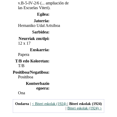
v.B-5-IV-2/6 (... ampliación de
las Escuelas Viteri).
Egilea:
Jatorria:
Hernaniko Udal Artxiboa
Sarbidea:
Neurriak zm/dpi:
12 x 17
Euskarria:
Papera
T/B edo Koloretan:
T/B
Positiboa/Negatiboa:
Positiboa
Kontserbazio
egoera:
Ona
Ondarea
|
< Biteri eskolak (1924)
|
Biteri eskolak (1924)
|
Biteri eskolak (1924) >