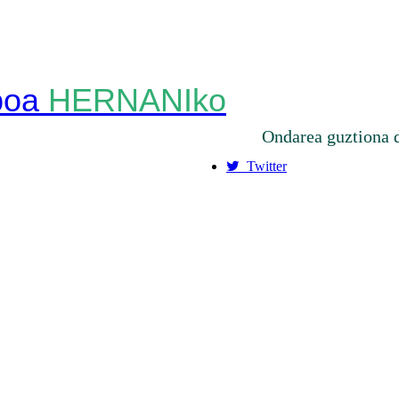
HERNANIko
Ondarea guztiona 
Twitter