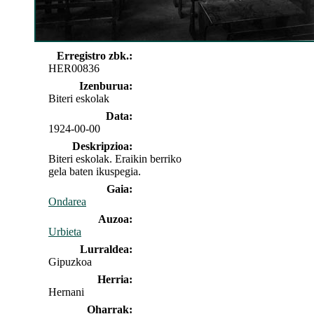
Erregistro zbk.:
HER00836
Izenburua:
Biteri eskolak
Data:
1924-00-00
Deskripzioa:
Biteri eskolak. Eraikin berriko
gela baten ikuspegia.
Gaia:
Ondarea
Auzoa:
Urbieta
Lurraldea:
Gipuzkoa
Herria:
Hernani
Oharrak: