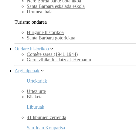
Nere Borda parke botanikoa
Santa Barbara eskalada eskola
Urumea ibaia
Turismo ondarea
Hirigune historikoa
Santa Barbara gotorlekua
Ondare historikoa
Cométe sarea (1941-1944)
Gerra zibila: fusilatzeak Hernanin
Argitalpenak
Urtekariak
Urtez urte
Bilaketa
Liburuak
41 liburuen zerrenda
San Joan Konpartsa