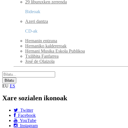
29 liburuxken zerrenda
Bideoak
Azeri dantza
CD-ak
Hernanin entzuna
Hernaniko kaldereroak
Hernani Musika Eskola Publikoa
Txilibita Fanfarrea
José de Olaizola
EU
ES
Xare sozialen ikonoak
Twitter
Facebook
YouTube
Instagram