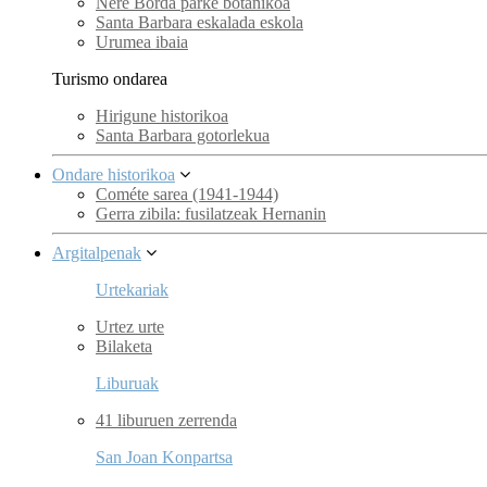
Nere Borda parke botanikoa
Santa Barbara eskalada eskola
Urumea ibaia
Turismo ondarea
Hirigune historikoa
Santa Barbara gotorlekua
Ondare historikoa
Cométe sarea (1941-1944)
Gerra zibila: fusilatzeak Hernanin
Argitalpenak
Urtekariak
Urtez urte
Bilaketa
Liburuak
41 liburuen zerrenda
San Joan Konpartsa