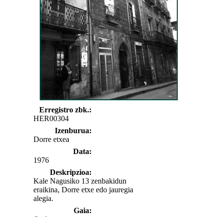
Erregistro zbk.:
HER00304
Izenburua:
Dorre etxea
Data:
1976
Deskripzioa:
Kale Nagusiko 13 zenbakidun
eraikina, Dorre etxe edo jauregia
alegia.
Gaia: