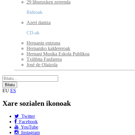
29 liburuxken zerrenda
Bideoak
Azeri dantza
CD-ak
Hernanin entzuna
Hernaniko kaldereroak
Hernani Musika Eskola Publikoa
Txilibita Fanfarrea
José de Olaizola
EU
ES
Xare sozialen ikonoak
Twitter
Facebook
YouTube
Instagram