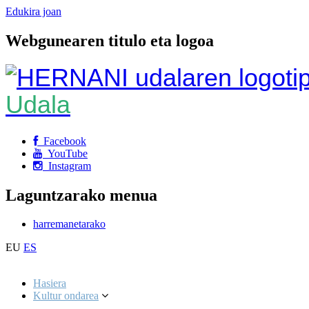
Edukira joan
Webgunearen titulo eta logoa
Udala
Facebook
YouTube
Instagram
Laguntzarako menua
harremanetarako
EU
ES
Hasiera
Kultur ondarea