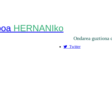
HERNANIko
Ondarea guztiona 
Twitter