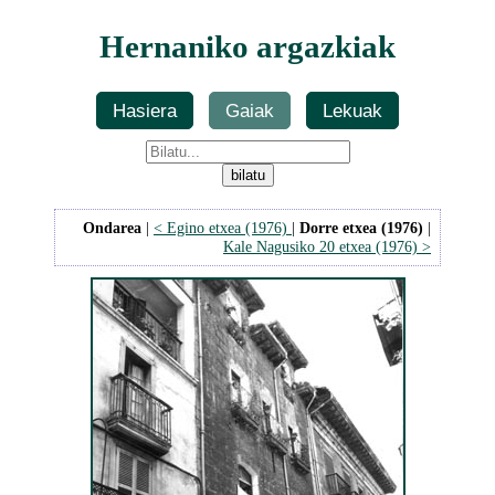
Hernaniko argazkiak
Hasiera
Gaiak
Lekuak
Ondarea
|
< Egino etxea (1976)
|
Dorre etxea (1976)
|
Kale Nagusiko 20 etxea (1976) >