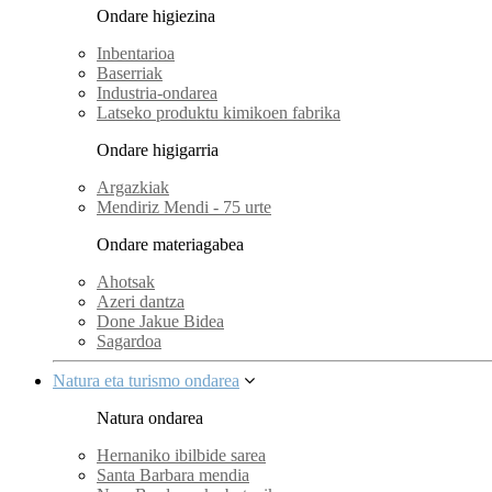
Ondare higiezina
Inbentarioa
Baserriak
Industria-ondarea
Latseko produktu kimikoen fabrika
Ondare higigarria
Argazkiak
Mendiriz Mendi - 75 urte
Ondare materiagabea
Ahotsak
Azeri dantza
Done Jakue Bidea
Sagardoa
Natura eta turismo ondarea
Natura ondarea
Hernaniko ibilbide sarea
Santa Barbara mendia