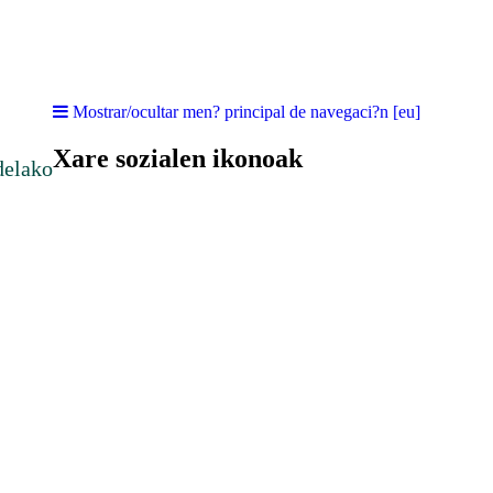
Mostrar/ocultar men? principal de navegaci?n [eu]
Xare sozialen ikonoak
delako