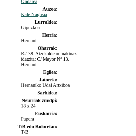
Ondarea
Auzoa:
Kale Nagusia
Lurraldea:
Gipuzkoa
Herria:
Hernani
Oharrak:
R-138. Atzekaldean makinaz
idatzita: C/ Mayor Nº 13.
Hernani.
Egilea:
Jatorria:
Hernaniko Udal Artxiboa
Sarbidea:
Neurriak zm/dpi:
18 x 24
Euskarria:
Papera
T/B edo Koloretan:
T/B