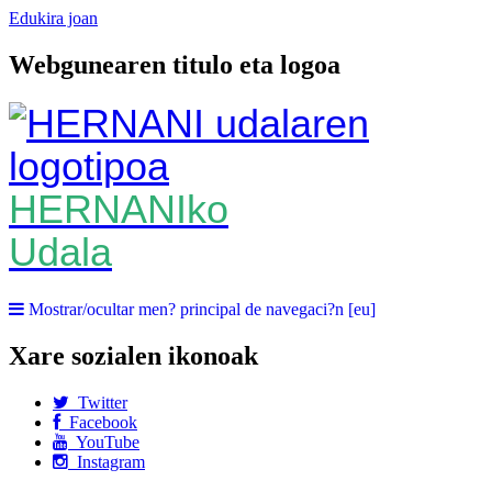
Edukira joan
Webgunearen titulo eta logoa
HERNANIko
Udala
Mostrar/ocultar men? principal de navegaci?n [eu]
Xare sozialen ikonoak
Twitter
Facebook
YouTube
Instagram