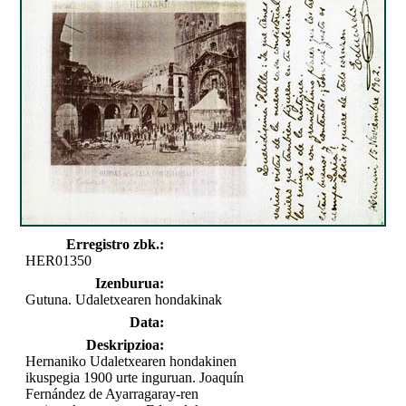
Erregistro zbk.:
HER01350
Izenburua:
Gutuna. Udaletxearen hondakinak
Data:
Deskripzioa:
Hernaniko Udaletxearen hondakinen
ikuspegia 1900 urte inguruan. Joaquín
Fernández de Ayarragaray-ren