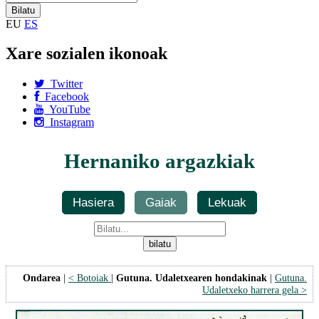
EU
ES
Xare sozialen ikonoak
Twitter
Facebook
YouTube
Instagram
Hernaniko argazkiak
Hasiera
Gaiak
Lekuak
Ondarea
|
< Botoiak
|
Gutuna. Udaletxearen hondakinak
|
Gutuna.
Udaletxeko harrera gela >