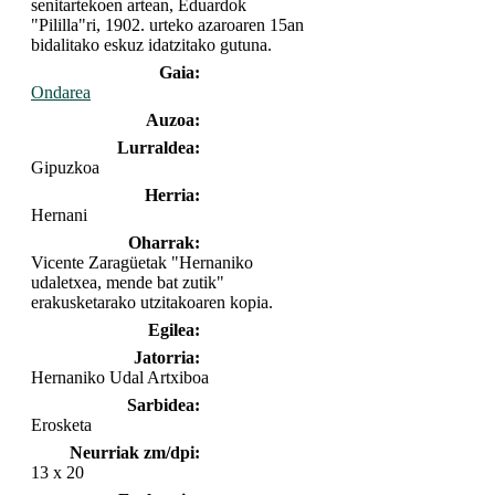
senitartekoen artean, Eduardok
"Pililla"ri, 1902. urteko azaroaren 15an
bidalitako eskuz idatzitako gutuna.
Gaia:
Ondarea
Auzoa:
Lurraldea:
Gipuzkoa
Herria:
Hernani
Oharrak:
Vicente Zaragüetak "Hernaniko
udaletxea, mende bat zutik"
erakusketarako utzitakoaren kopia.
Egilea:
Jatorria:
Hernaniko Udal Artxiboa
Sarbidea:
Erosketa
Neurriak zm/dpi:
13 x 20