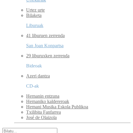
Urtez urte
Bilaketa
Liburuak
41 liburuen zerrenda
San Joan Konpartsa
29 liburuxken zerrenda
Bideoak
Azeri dantza
CD-ak
Hernanin entzuna
Hernaniko kaldereroak
Hernani Musika Eskola Publikoa
Txilibita Fanfarrea
José de Olaizola