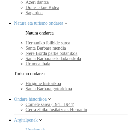
Azeri dantza
Done Jakue Bidea
Sagardoa
Natura eta turismo ondarea
Natura ondarea
Hernaniko ibilbide sarea
Santa Barbara mendia
Nere Borda parke botanikoa
Santa Barbara eskalada eskola
Urumea ibaia
Turismo ondarea
Hirigune historikoa
Santa Barbara gotorlekua
Ondare historikoa
Cométe sarea (1941-1944)
Gerra zibila: fusilatzeak Hernanin
Argitalpenak
Urtekariak