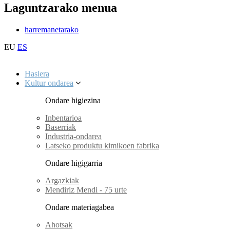
Laguntzarako menua
harremanetarako
EU
ES
Hasiera
Kultur ondarea
Ondare higiezina
Inbentarioa
Baserriak
Industria-ondarea
Latseko produktu kimikoen fabrika
Ondare higigarria
Argazkiak
Mendiriz Mendi - 75 urte
Ondare materiagabea
Ahotsak