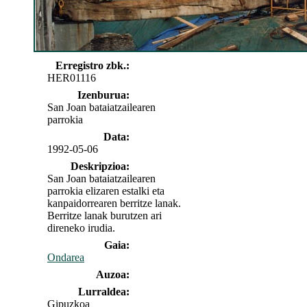
Erregistro zbk.:
HER01116
Izenburua:
San Joan bataiatzailearen
parrokia
Data:
1992-05-06
Deskripzioa:
San Joan bataiatzailearen
parrokia elizaren estalki eta
kanpaidorrearen berritze lanak.
Berritze lanak burutzen ari
direneko irudia.
Gaia:
Ondarea
Auzoa:
Lurraldea:
Gipuzkoa