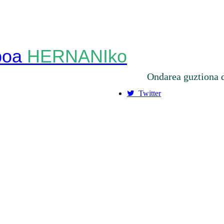
HERNANIko
Ondarea guztiona 
Twitter