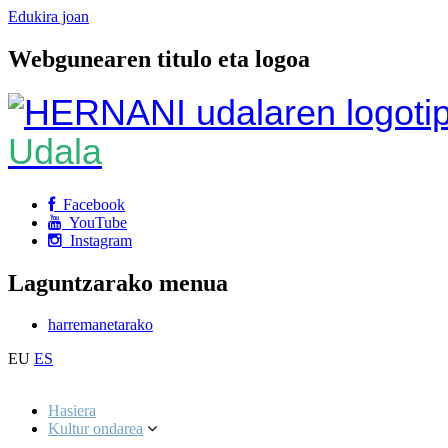
Edukira joan
Webgunearen titulo eta logoa
Udala
Facebook
YouTube
Instagram
Laguntzarako menua
harremanetarako
EU
ES
Hasiera
Kultur ondarea