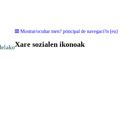
Mostrar/ocultar men? principal de navegaci?n [eu]
Xare sozialen ikonoak
delako