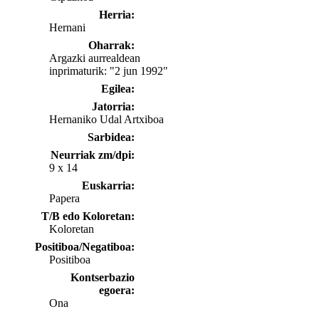
Herria:
Hernani
Oharrak:
Argazki aurrealdean
inprimaturik: "2 jun 1992"
Egilea:
Jatorria:
Hernaniko Udal Artxiboa
Sarbidea:
Neurriak zm/dpi:
9 x 14
Euskarria:
Papera
T/B edo Koloretan:
Koloretan
Positiboa/Negatiboa:
Positiboa
Kontserbazio
egoera:
Ona