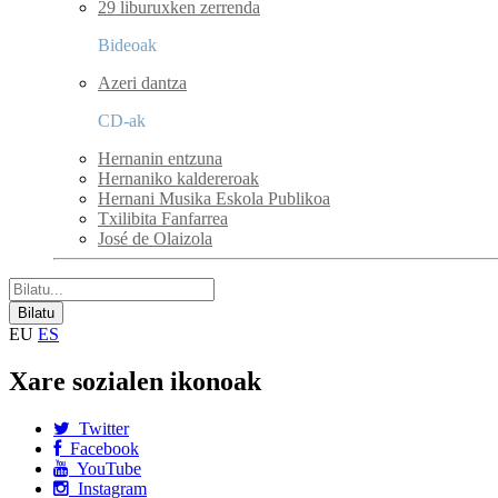
29 liburuxken zerrenda
Bideoak
Azeri dantza
CD-ak
Hernanin entzuna
Hernaniko kaldereroak
Hernani Musika Eskola Publikoa
Txilibita Fanfarrea
José de Olaizola
EU
ES
Xare sozialen ikonoak
Twitter
Facebook
YouTube
Instagram