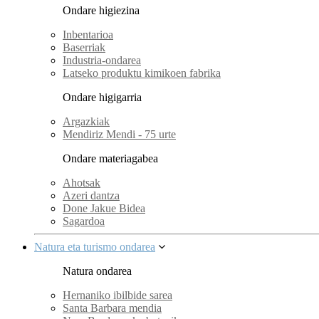
Ondare higiezina
Inbentarioa
Baserriak
Industria-ondarea
Latseko produktu kimikoen fabrika
Ondare higigarria
Argazkiak
Mendiriz Mendi - 75 urte
Ondare materiagabea
Ahotsak
Azeri dantza
Done Jakue Bidea
Sagardoa
Natura eta turismo ondarea
Natura ondarea
Hernaniko ibilbide sarea
Santa Barbara mendia