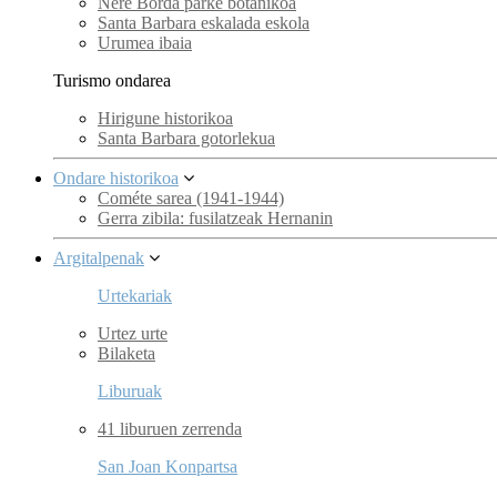
Nere Borda parke botanikoa
Santa Barbara eskalada eskola
Urumea ibaia
Turismo ondarea
Hirigune historikoa
Santa Barbara gotorlekua
Ondare historikoa
Cométe sarea (1941-1944)
Gerra zibila: fusilatzeak Hernanin
Argitalpenak
Urtekariak
Urtez urte
Bilaketa
Liburuak
41 liburuen zerrenda
San Joan Konpartsa