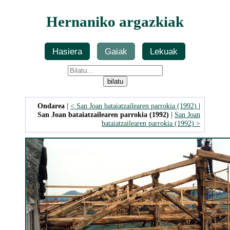
Hernaniko argazkiak
Hasiera
Gaiak
Lekuak
Ondarea
|
< San Joan bataiatzailearen parrokia (1992)
|
San Joan bataiatzailearen parrokia (1992)
|
San Joan
bataiatzailearen parrokia (1992) >