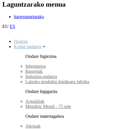
Laguntzarako menua
harremanetarako
EU
ES
Hasiera
Kultur ondarea
Ondare higiezina
Inbentarioa
Baserriak
Industria-ondarea
Latseko produktu kimikoen fabrika
Ondare higigarria
Argazkiak
Mendiriz Mendi - 75 urte
Ondare materiagabea
Ahotsak