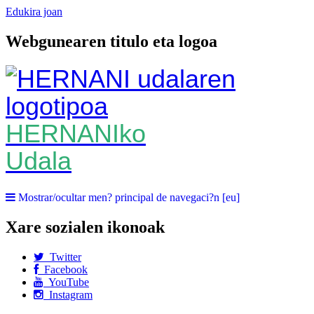
Edukira joan
Webgunearen titulo eta logoa
HERNANIko
Udala
Mostrar/ocultar men? principal de navegaci?n [eu]
Xare sozialen ikonoak
Twitter
Facebook
YouTube
Instagram