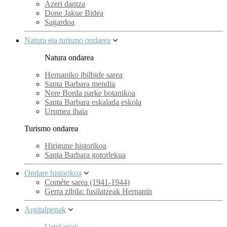
Azeri dantza
Done Jakue Bidea
Sagardoa
Natura eta turismo ondarea
Natura ondarea
Hernaniko ibilbide sarea
Santa Barbara mendia
Nere Borda parke botanikoa
Santa Barbara eskalada eskola
Urumea ibaia
Turismo ondarea
Hirigune historikoa
Santa Barbara gotorlekua
Ondare historikoa
Cométe sarea (1941-1944)
Gerra zibila: fusilatzeak Hernanin
Argitalpenak
Urtekariak