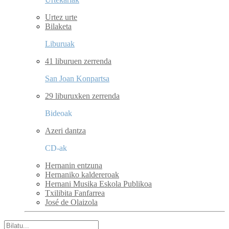
Urtez urte
Bilaketa
Liburuak
41 liburuen zerrenda
San Joan Konpartsa
29 liburuxken zerrenda
Bideoak
Azeri dantza
CD-ak
Hernanin entzuna
Hernaniko kaldereroak
Hernani Musika Eskola Publikoa
Txilibita Fanfarrea
José de Olaizola