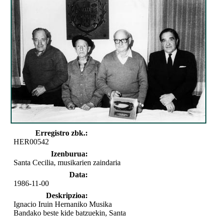
Erregistro zbk.:
HER00542
Izenburua:
Santa Cecilia, musikarien zaindaria
Data:
1986-11-00
Deskripzioa:
Ignacio Iruin Hernaniko Musika
Bandako beste kide batzuekin, Santa