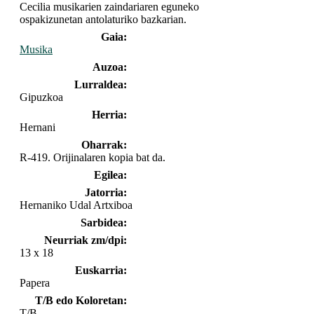
Cecilia musikarien zaindariaren eguneko
ospakizunetan antolaturiko bazkarian.
Gaia:
Musika
Auzoa:
Lurraldea:
Gipuzkoa
Herria:
Hernani
Oharrak:
R-419. Orijinalaren kopia bat da.
Egilea:
Jatorria:
Hernaniko Udal Artxiboa
Sarbidea:
Neurriak zm/dpi:
13 x 18
Euskarria:
Papera
T/B edo Koloretan:
T/B