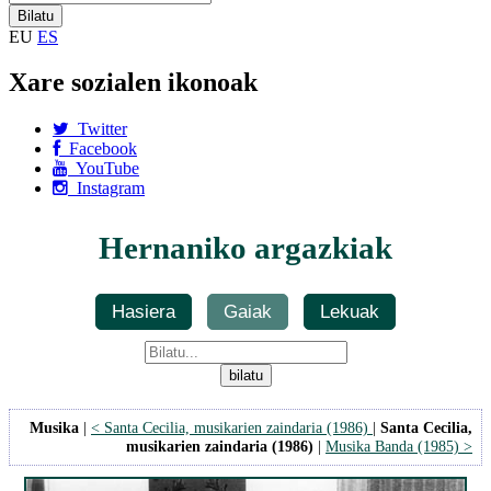
EU
ES
Xare sozialen ikonoak
Twitter
Facebook
YouTube
Instagram
Hernaniko argazkiak
Hasiera
Gaiak
Lekuak
Musika
|
< Santa Cecilia, musikarien zaindaria (1986)
|
Santa Cecilia,
musikarien zaindaria (1986)
|
Musika Banda (1985) >