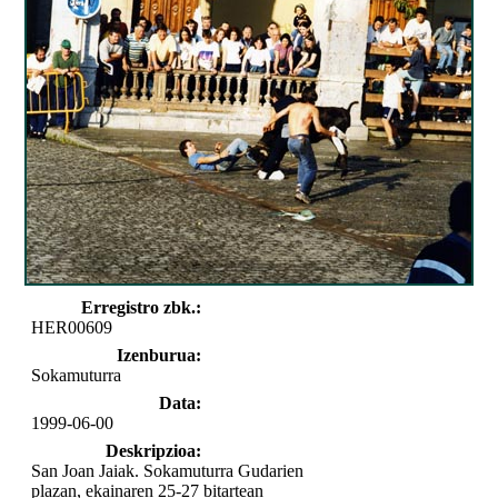
Erregistro zbk.:
HER00609
Izenburua:
Sokamuturra
Data:
1999-06-00
Deskripzioa:
San Joan Jaiak. Sokamuturra Gudarien
plazan, ekainaren 25-27 bitartean