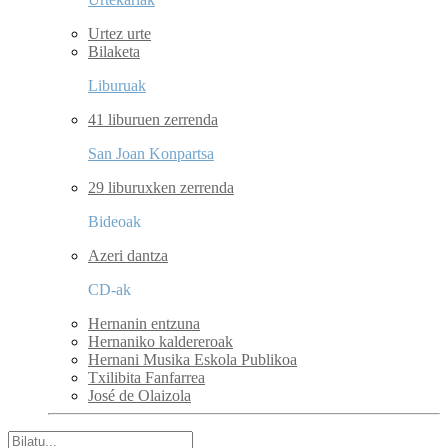
Urtez urte
Bilaketa
Liburuak
41 liburuen zerrenda
San Joan Konpartsa
29 liburuxken zerrenda
Bideoak
Azeri dantza
CD-ak
Hernanin entzuna
Hernaniko kaldereroak
Hernani Musika Eskola Publikoa
Txilibita Fanfarrea
José de Olaizola