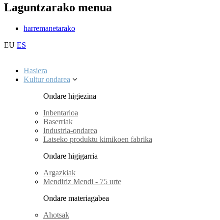
Laguntzarako menua
harremanetarako
EU
ES
Hasiera
Kultur ondarea
Ondare higiezina
Inbentarioa
Baserriak
Industria-ondarea
Latseko produktu kimikoen fabrika
Ondare higigarria
Argazkiak
Mendiriz Mendi - 75 urte
Ondare materiagabea
Ahotsak