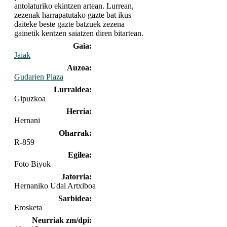
antolaturiko ekintzen artean. Lurrean,
zezenak harrapatutako gazte bat ikus
daiteke beste gazte batzuek zezena
gainetik kentzen saiatzen diren bitartean.
Gaia:
Jaiak
Auzoa:
Gudarien Plaza
Lurraldea:
Gipuzkoa
Herria:
Hernani
Oharrak:
R-859
Egilea:
Foto Biyok
Jatorria:
Hernaniko Udal Artxiboa
Sarbidea:
Erosketa
Neurriak zm/dpi: