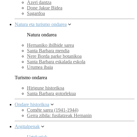
Azeri dantza
Done Jakue Bidea
Sagardoa
Natura eta turismo ondarea
Natura ondarea
Hernaniko ibilbide sarea
Santa Barbara mendia
Nere Borda parke botanikoa
Santa Barbara eskalada eskola
Urumea ibaia
Turismo ondarea
Hirigune historikoa
Santa Barbara gotorlekua
Ondare historikoa
Cométe sarea (1941-1944)
Gerra zibila: fusilatzeak Hernanin
Argitalpenak
Urtekariak