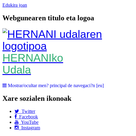
Edukira joan
Webgunearen titulo eta logoa
HERNANIko
Udala
Mostrar/ocultar men? principal de navegaci?n [eu]
Xare sozialen ikonoak
Twitter
Facebook
YouTube
Instagram