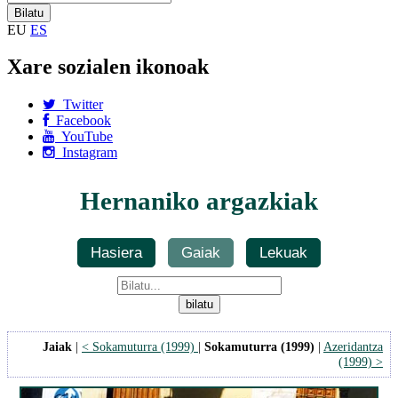
EU
ES
Xare sozialen ikonoak
Twitter
Facebook
YouTube
Instagram
Hernaniko argazkiak
Hasiera
Gaiak
Lekuak
Jaiak
|
< Sokamuturra (1999)
|
Sokamuturra (1999)
|
Azeridantza
(1999) >