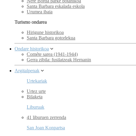
Nere Borda parke botanikoa
Santa Barbara eskalada eskola
Urumea ibaia
Turismo ondarea
Hirigune historikoa
Santa Barbara gotorlekua
Ondare historikoa
Cométe sarea (1941-1944)
Gerra zibila: fusilatzeak Hernanin
Argitalpenak
Urtekariak
Urtez urte
Bilaketa
Liburuak
41 liburuen zerrenda
San Joan Konpartsa