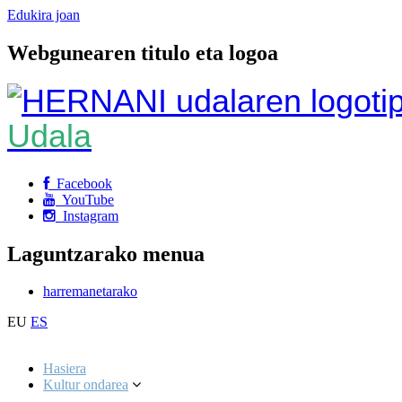
Edukira joan
Webgunearen titulo eta logoa
Udala
Facebook
YouTube
Instagram
Laguntzarako menua
harremanetarako
EU
ES
Hasiera
Kultur ondarea