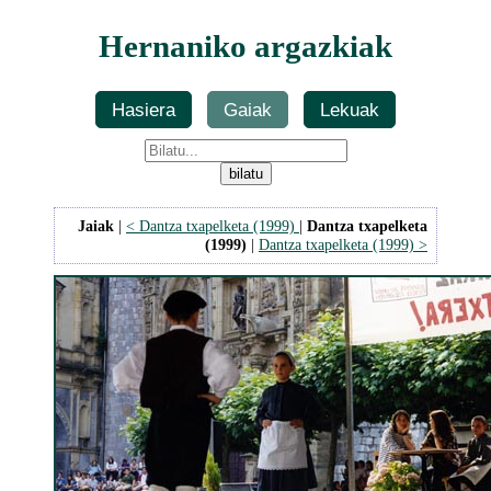
Hernaniko argazkiak
Hasiera
Gaiak
Lekuak
Jaiak
|
< Dantza txapelketa (1999)
|
Dantza txapelketa
(1999)
|
Dantza txapelketa (1999) >