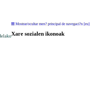
Mostrar/ocultar men? principal de navegaci?n [eu]
Xare sozialen ikonoak
delako