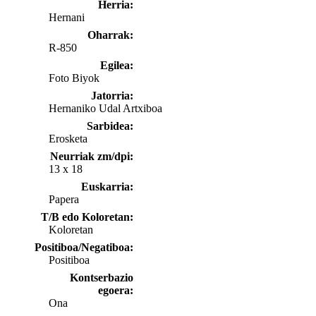
Herria:
Hernani
Oharrak:
R-850
Egilea:
Foto Biyok
Jatorria:
Hernaniko Udal Artxiboa
Sarbidea:
Erosketa
Neurriak zm/dpi:
13 x 18
Euskarria:
Papera
T/B edo Koloretan:
Koloretan
Positiboa/Negatiboa:
Positiboa
Kontserbazio
egoera:
Ona