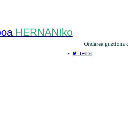
HERNANIko
Ondarea guztiona 
Twitter