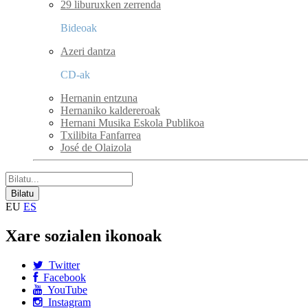
29 liburuxken zerrenda
Bideoak
Azeri dantza
CD-ak
Hernanin entzuna
Hernaniko kaldereroak
Hernani Musika Eskola Publikoa
Txilibita Fanfarrea
José de Olaizola
EU
ES
Xare sozialen ikonoak
Twitter
Facebook
YouTube
Instagram