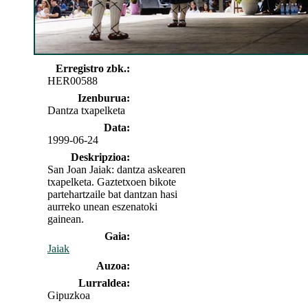
Erregistro zbk.:
HER00588
Izenburua:
Dantza txapelketa
Data:
1999-06-24
Deskripzioa:
San Joan Jaiak: dantza askearen
txapelketa. Gaztetxoen bikote
partehartzaile bat dantzan hasi
aurreko unean eszenatoki
gainean.
Gaia:
Jaiak
Auzoa:
Lurraldea:
Gipuzkoa