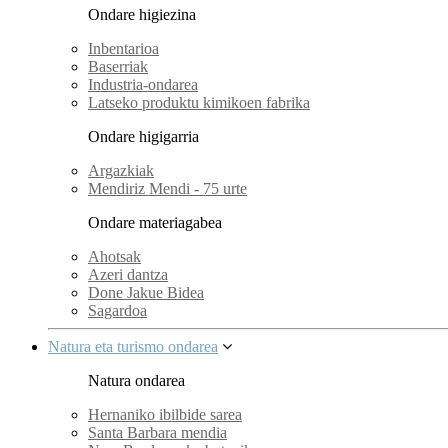
Ondare higiezina
Inbentarioa
Baserriak
Industria-ondarea
Latseko produktu kimikoen fabrika
Ondare higigarria
Argazkiak
Mendiriz Mendi - 75 urte
Ondare materiagabea
Ahotsak
Azeri dantza
Done Jakue Bidea
Sagardoa
Natura eta turismo ondarea
Natura ondarea
Hernaniko ibilbide sarea
Santa Barbara mendia