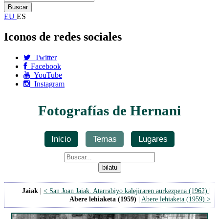
EU
ES
Iconos de redes sociales
Twitter
Facebook
YouTube
Instagram
Fotografías de Hernani
Inicio
Temas
Lugares
Jaiak
|
< San Joan Jaiak. Atarrabiyo kalejiraren aurkezpena (1962)
|
Abere lehiaketa (1959)
|
Abere lehiaketa (1959) >