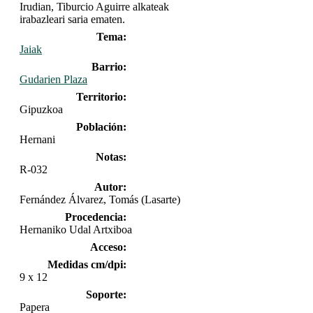
Irudian, Tiburcio Aguirre alkateak
irabazleari saria ematen.
Tema:
Jaiak
Barrio:
Gudarien Plaza
Territorio:
Gipuzkoa
Población:
Hernani
Notas:
R-032
Autor:
Fernández Álvarez, Tomás (Lasarte)
Procedencia:
Hernaniko Udal Artxiboa
Acceso:
Medidas cm/dpi:
9 x 12
Soporte:
Papera