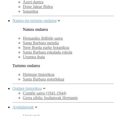
Azeri dantza
Done Jakue Bidea
Sagardoa
Natura eta turismo ondarea
Natura ondarea
Hernaniko ibilbide sarea
Santa Barbara mendia
Nere Borda parke botanikoa
Santa Barbara eskalada eskola
Urumea ibaia
Turismo ondarea
Hirigune historikoa
Santa Barbara gotorlekua
Ondare historikoa
Cométe sarea (1941-1944)
Gerra zibila: fusilatzeak Hernanin
Argitalpenak
Urtekariak