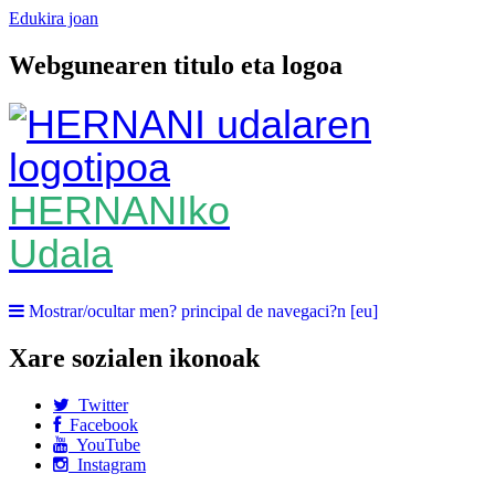
Edukira joan
Webgunearen titulo eta logoa
HERNANIko
Udala
Mostrar/ocultar men? principal de navegaci?n [eu]
Xare sozialen ikonoak
Twitter
Facebook
YouTube
Instagram