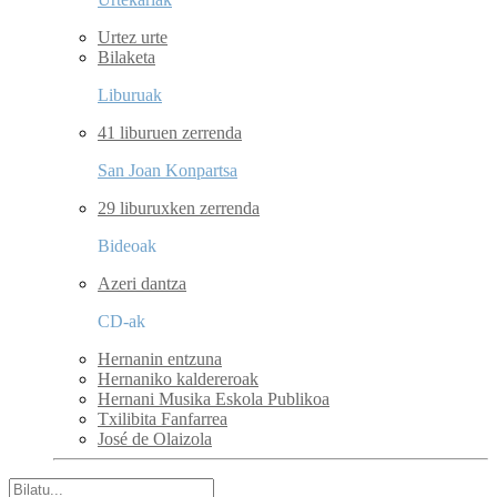
Urtez urte
Bilaketa
Liburuak
41 liburuen zerrenda
San Joan Konpartsa
29 liburuxken zerrenda
Bideoak
Azeri dantza
CD-ak
Hernanin entzuna
Hernaniko kaldereroak
Hernani Musika Eskola Publikoa
Txilibita Fanfarrea
José de Olaizola