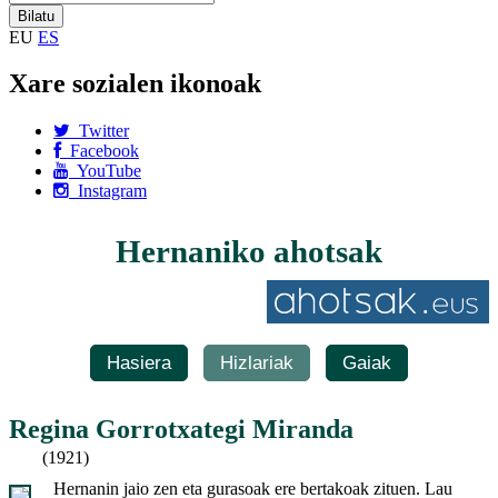
EU
ES
Xare sozialen ikonoak
Twitter
Facebook
YouTube
Instagram
Hernaniko ahotsak
Hasiera
Hizlariak
Gaiak
Regina Gorrotxategi Miranda
(1921)
Hernanin jaio zen eta gurasoak ere bertakoak zituen. Lau