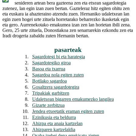
senideren artean bera gazteena zen eta etxean sagardotegia
zutenez, lan egin izan zuen bertan. Gazteleraz hitz egiten ohitu zen
eta euskara ia ahazteraino atzendu zuen. Hernaniko udaletxean lan
egin zuen hogei urte zituela horretarako beharrezko ikasketak egin
eta gero. Aurrenekotako emakumea izan zen lan horietan ibili zena.
Gero, 25 urte zituela, Donostiakoa zen senarrarekin ezkondu zen eta
Iradi drogeria zabaldu zuten Hernanin bertan.
pasarteak
1.
Sagardotegi bi eta harategia
2.
Sagardotegiko giroa
3.
Basoa eta txarrua
4.
Sagardoa nola egiten zuten
5.
Botilako sagardoa
6.
Gosaltzera sagardotegira
7.
Tripakiak garbitzen
8.
Udaletxean bigarren emakumezko langilea
9.
Gizarte zerbitzua
10.
Jendea etxeetatik eraman egiten zuten
11.
Ezinikusia eta beldurra
12.
Ahizpa eta anaia kartzelan
13.
Ahizparen kartzelaldia
14.
Osaba izebei dena errekisatu zieten