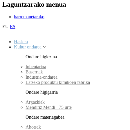
Laguntzarako menua
harremanetarako
EU
ES
Hasiera
Kultur ondarea
Ondare higiezina
Inbentarioa
Baserriak
Industria-ondarea
Latseko produktu kimikoen fabrika
Ondare higigarria
Argazkiak
Mendiriz Mendi - 75 urte
Ondare materiagabea
Ahotsak