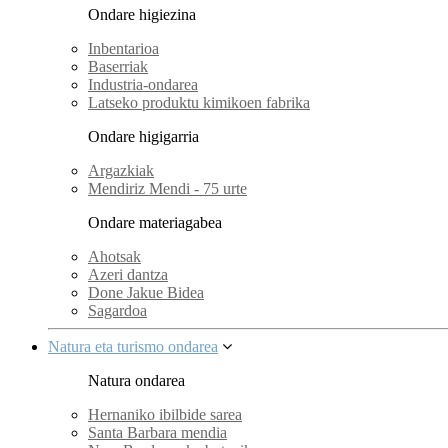
Ondare higiezina
Inbentarioa
Baserriak
Industria-ondarea
Latseko produktu kimikoen fabrika
Ondare higigarria
Argazkiak
Mendiriz Mendi - 75 urte
Ondare materiagabea
Ahotsak
Azeri dantza
Done Jakue Bidea
Sagardoa
Natura eta turismo ondarea
Natura ondarea
Hernaniko ibilbide sarea
Santa Barbara mendia