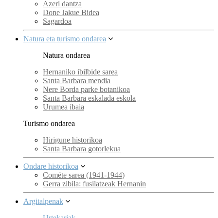
Azeri dantza
Done Jakue Bidea
Sagardoa
Natura eta turismo ondarea
Natura ondarea
Hernaniko ibilbide sarea
Santa Barbara mendia
Nere Borda parke botanikoa
Santa Barbara eskalada eskola
Urumea ibaia
Turismo ondarea
Hirigune historikoa
Santa Barbara gotorlekua
Ondare historikoa
Cométe sarea (1941-1944)
Gerra zibila: fusilatzeak Hernanin
Argitalpenak
Urtekariak