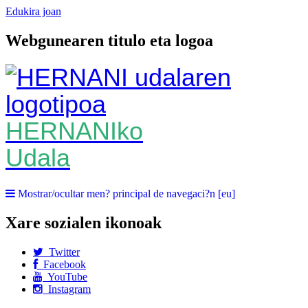
Edukira joan
Webgunearen titulo eta logoa
HERNANIko
Udala
Mostrar/ocultar men? principal de navegaci?n [eu]
Xare sozialen ikonoak
Twitter
Facebook
YouTube
Instagram