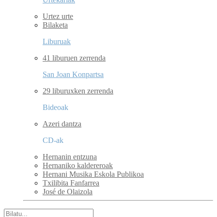
Urtez urte
Bilaketa
Liburuak
41 liburuen zerrenda
San Joan Konpartsa
29 liburuxken zerrenda
Bideoak
Azeri dantza
CD-ak
Hernanin entzuna
Hernaniko kaldereroak
Hernani Musika Eskola Publikoa
Txilibita Fanfarrea
José de Olaizola