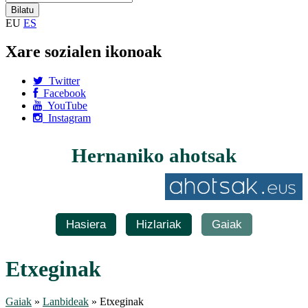
EU
ES
Xare sozialen ikonoak
Twitter
Facebook
YouTube
Instagram
Hernaniko ahotsak
Hasiera
Hizlariak
Gaiak
Etxeginak
Gaiak
»
Lanbideak
» Etxeginak