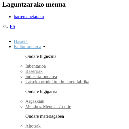
Laguntzarako menua
harremanetarako
EU
ES
Hasiera
Kultur ondarea
Ondare higiezina
Inbentarioa
Baserriak
Industria-ondarea
Latseko produktu kimikoen fabrika
Ondare higigarria
Argazkiak
Mendiriz Mendi - 75 urte
Ondare materiagabea
Ahotsak