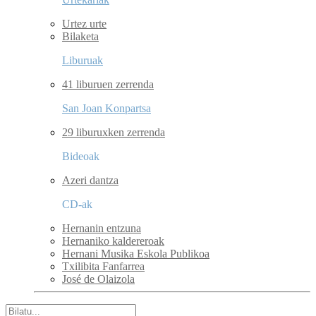
Urtez urte
Bilaketa
Liburuak
41 liburuen zerrenda
San Joan Konpartsa
29 liburuxken zerrenda
Bideoak
Azeri dantza
CD-ak
Hernanin entzuna
Hernaniko kaldereroak
Hernani Musika Eskola Publikoa
Txilibita Fanfarrea
José de Olaizola