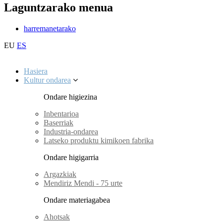
Laguntzarako menua
harremanetarako
EU
ES
Hasiera
Kultur ondarea
Ondare higiezina
Inbentarioa
Baserriak
Industria-ondarea
Latseko produktu kimikoen fabrika
Ondare higigarria
Argazkiak
Mendiriz Mendi - 75 urte
Ondare materiagabea
Ahotsak