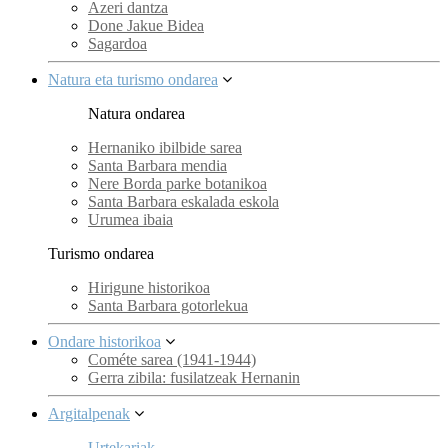
Azeri dantza
Done Jakue Bidea
Sagardoa
Natura eta turismo ondarea
Natura ondarea
Hernaniko ibilbide sarea
Santa Barbara mendia
Nere Borda parke botanikoa
Santa Barbara eskalada eskola
Urumea ibaia
Turismo ondarea
Hirigune historikoa
Santa Barbara gotorlekua
Ondare historikoa
Cométe sarea (1941-1944)
Gerra zibila: fusilatzeak Hernanin
Argitalpenak
Urtekariak