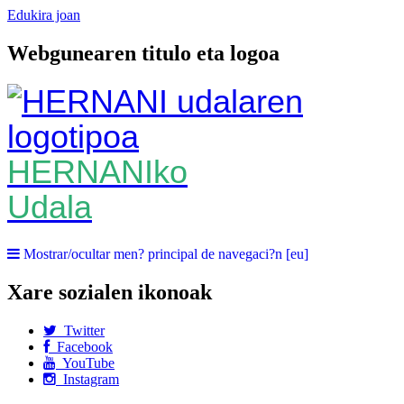
Edukira joan
Webgunearen titulo eta logoa
HERNANIko
Udala
Mostrar/ocultar men? principal de navegaci?n [eu]
Xare sozialen ikonoak
Twitter
Facebook
YouTube
Instagram