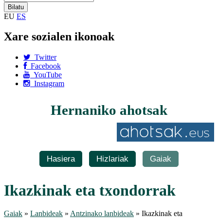
EU
ES
Xare sozialen ikonoak
Twitter
Facebook
YouTube
Instagram
Hernaniko ahotsak
Hasiera
Hizlariak
Gaiak
Ikazkinak eta txondorrak
Gaiak
»
Lanbideak
»
Antzinako lanbideak
» Ikazkinak eta