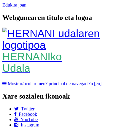
Edukira joan
Webgunearen titulo eta logoa
HERNANIko
Udala
Mostrar/ocultar men? principal de navegaci?n [eu]
Xare sozialen ikonoak
Twitter
Facebook
YouTube
Instagram