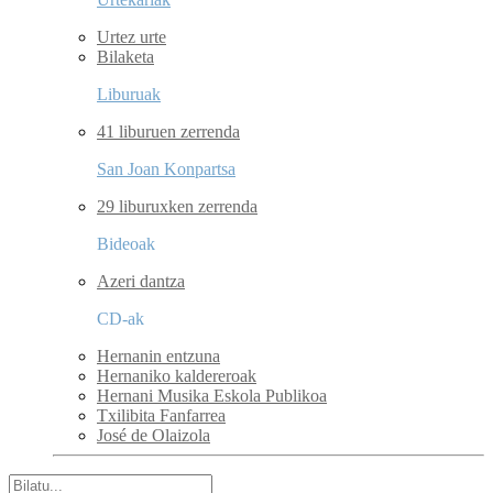
Urtez urte
Bilaketa
Liburuak
41 liburuen zerrenda
San Joan Konpartsa
29 liburuxken zerrenda
Bideoak
Azeri dantza
CD-ak
Hernanin entzuna
Hernaniko kaldereroak
Hernani Musika Eskola Publikoa
Txilibita Fanfarrea
José de Olaizola