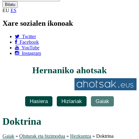
EU
ES
Xare sozialen ikonoak
Twitter
Facebook
YouTube
Instagram
Hernaniko ahotsak
Hasiera
Hizlariak
Gaiak
Doktrina
Gaiak
»
Ohiturak eta bizimodua
»
Hezkuntza
» Doktrina