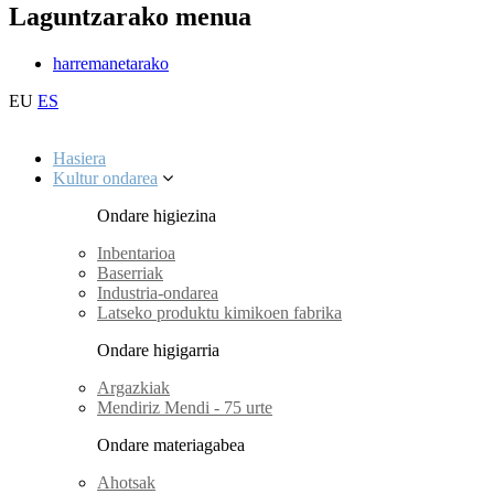
Laguntzarako menua
harremanetarako
EU
ES
Hasiera
Kultur ondarea
Ondare higiezina
Inbentarioa
Baserriak
Industria-ondarea
Latseko produktu kimikoen fabrika
Ondare higigarria
Argazkiak
Mendiriz Mendi - 75 urte
Ondare materiagabea
Ahotsak