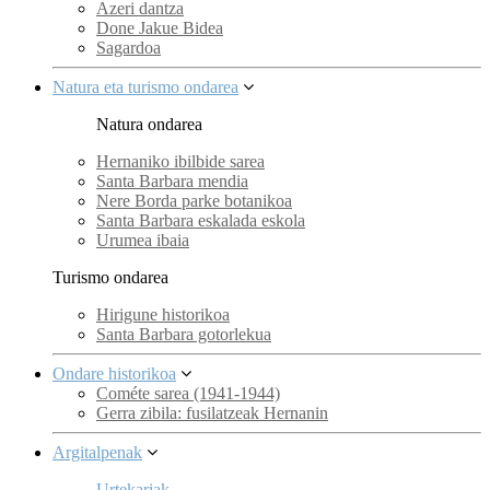
Azeri dantza
Done Jakue Bidea
Sagardoa
Natura eta turismo ondarea
Natura ondarea
Hernaniko ibilbide sarea
Santa Barbara mendia
Nere Borda parke botanikoa
Santa Barbara eskalada eskola
Urumea ibaia
Turismo ondarea
Hirigune historikoa
Santa Barbara gotorlekua
Ondare historikoa
Cométe sarea (1941-1944)
Gerra zibila: fusilatzeak Hernanin
Argitalpenak
Urtekariak