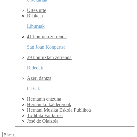
Urtez urte
Bilaketa
Liburuak
41 liburuen zerrenda
San Joan Konpartsa
29 liburuxken zerrenda
Bideoak
Azeri dantza
CD-ak
Hernanin entzuna
Hernaniko kaldereroak
Hernani Musika Eskola Publikoa
Txilibita Fanfarrea
José de Olaizola