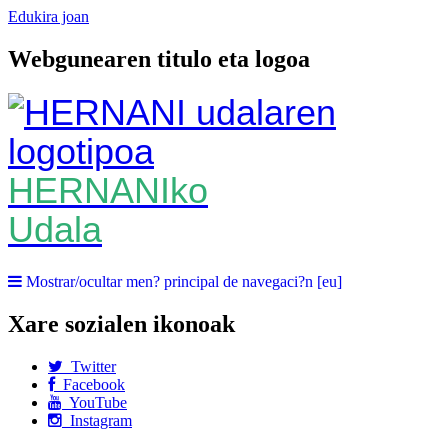
Edukira joan
Webgunearen titulo eta logoa
HERNANIko
Udala
Mostrar/ocultar men? principal de navegaci?n [eu]
Xare sozialen ikonoak
Twitter
Facebook
YouTube
Instagram