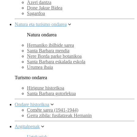
Azeri dantza
Done Jakue Bidea
Sagardoa
Natura eta turismo ondarea
Natura ondarea
Hernaniko ibilbide sarea
Santa Barbara mendia
Nere Borda parke botanikoa
Santa Barbara eskalada eskola
Urumea ibaia
Turismo ondarea
Hirigune historikoa
Santa Barbara gotorlekua
Ondare historikoa
Cométe sarea (1941-1944)
Gerra zibila: fusilatzeak Hernanin
Argitalpenak
Urtekariak