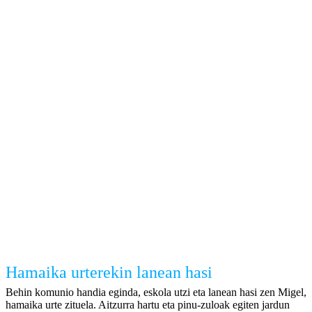
Hamaika urterekin lanean hasi
Behin komunio handia eginda, eskola utzi eta lanean hasi zen Migel,
hamaika urte zituela. Aitzurra hartu eta pinu-zuloak egiten jardun