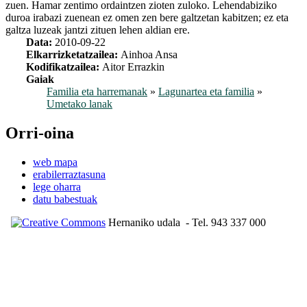
zuen. Hamar zentimo ordaintzen zioten zuloko. Lehendabiziko
duroa irabazi zuenean ez omen zen bere galtzetan kabitzen; ez eta
galtza luzeak jantzi zituen lehen aldian ere.
Data:
2010-09-22
Elkarrizketatzailea:
Ainhoa Ansa
Kodifikatzailea:
Aitor Errazkin
Gaiak
Familia eta harremanak
»
Lagunartea eta familia
»
Umetako lanak
Orri-oina
web mapa
erabilerraztasuna
lege oharra
datu babestuak
Hernaniko udala
- Tel. 943 337 000