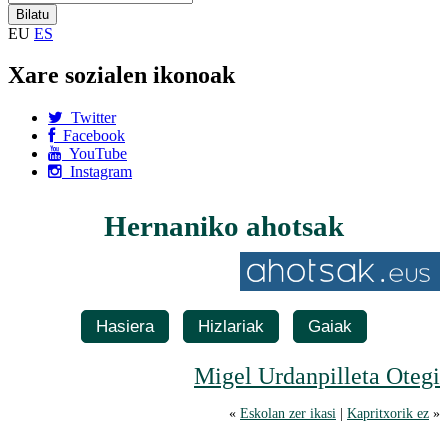
EU
ES
Xare sozialen ikonoak
Twitter
Facebook
YouTube
Instagram
Hernaniko ahotsak
Hasiera
Hizlariak
Gaiak
Migel Urdanpilleta Otegi
«
Eskolan zer ikasi
|
Kapritxorik ez
»