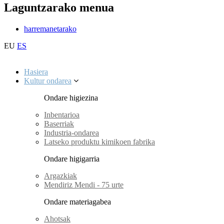
Laguntzarako menua
harremanetarako
EU
ES
Hasiera
Kultur ondarea
Ondare higiezina
Inbentarioa
Baserriak
Industria-ondarea
Latseko produktu kimikoen fabrika
Ondare higigarria
Argazkiak
Mendiriz Mendi - 75 urte
Ondare materiagabea
Ahotsak