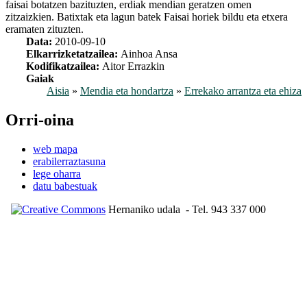
faisai botatzen bazituzten, erdiak mendian geratzen omen
zitzaizkien. Batixtak eta lagun batek Faisai horiek bildu eta etxera
eramaten zituzten.
Data:
2010-09-10
Elkarrizketatzailea:
Ainhoa Ansa
Kodifikatzailea:
Aitor Errazkin
Gaiak
Aisia
»
Mendia eta hondartza
»
Errekako arrantza eta ehiza
Orri-oina
web mapa
erabilerraztasuna
lege oharra
datu babestuak
Hernaniko udala
- Tel. 943 337 000