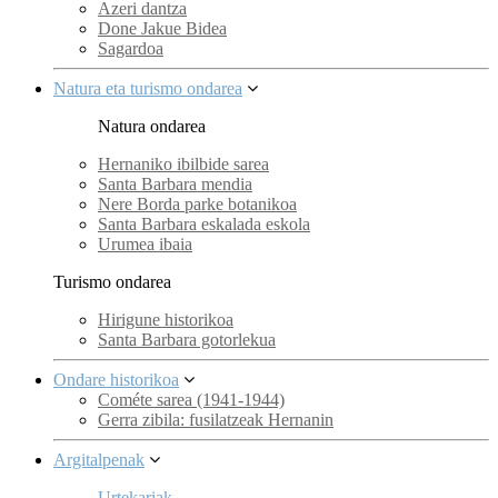
Azeri dantza
Done Jakue Bidea
Sagardoa
Natura eta turismo ondarea
Natura ondarea
Hernaniko ibilbide sarea
Santa Barbara mendia
Nere Borda parke botanikoa
Santa Barbara eskalada eskola
Urumea ibaia
Turismo ondarea
Hirigune historikoa
Santa Barbara gotorlekua
Ondare historikoa
Cométe sarea (1941-1944)
Gerra zibila: fusilatzeak Hernanin
Argitalpenak
Urtekariak