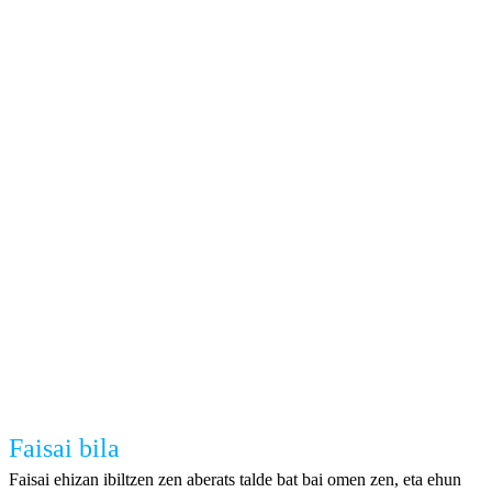
Faisai bila
Faisai ehizan ibiltzen zen aberats talde bat bai omen zen, eta ehun