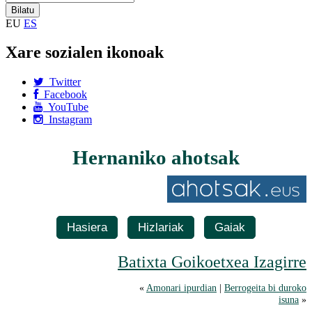
EU
ES
Xare sozialen ikonoak
Twitter
Facebook
YouTube
Instagram
Hernaniko ahotsak
Hasiera
Hizlariak
Gaiak
Batixta Goikoetxea Izagirre
«
Amonari ipurdian
|
Berrogeita bi duroko
isuna
»