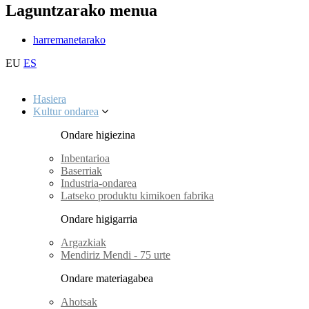
Laguntzarako menua
harremanetarako
EU
ES
Hasiera
Kultur ondarea
Ondare higiezina
Inbentarioa
Baserriak
Industria-ondarea
Latseko produktu kimikoen fabrika
Ondare higigarria
Argazkiak
Mendiriz Mendi - 75 urte
Ondare materiagabea
Ahotsak