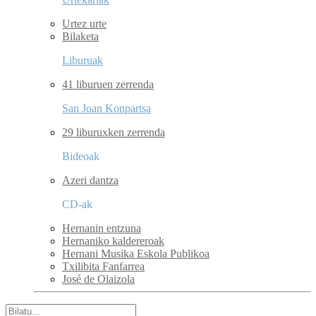
Urtez urte
Bilaketa
Liburuak
41 liburuen zerrenda
San Joan Konpartsa
29 liburuxken zerrenda
Bideoak
Azeri dantza
CD-ak
Hernanin entzuna
Hernaniko kaldereroak
Hernani Musika Eskola Publikoa
Txilibita Fanfarrea
José de Olaizola