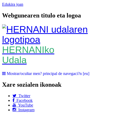
Edukira joan
Webgunearen titulo eta logoa
HERNANIko
Udala
Mostrar/ocultar men? principal de navegaci?n [eu]
Xare sozialen ikonoak
Twitter
Facebook
YouTube
Instagram