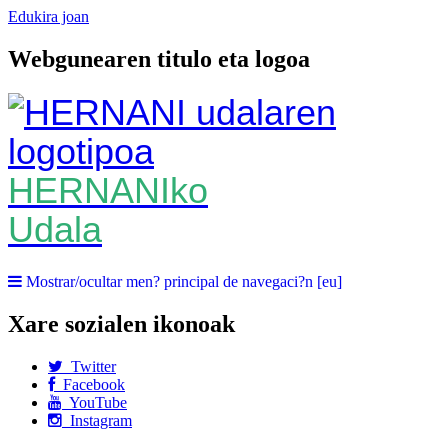
Edukira joan
Webgunearen titulo eta logoa
HERNANIko
Udala
Mostrar/ocultar men? principal de navegaci?n [eu]
Xare sozialen ikonoak
Twitter
Facebook
YouTube
Instagram