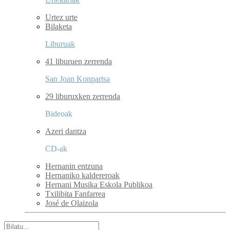
Urtez urte
Bilaketa
Liburuak
41 liburuen zerrenda
San Joan Konpartsa
29 liburuxken zerrenda
Bideoak
Azeri dantza
CD-ak
Hernanin entzuna
Hernaniko kaldereroak
Hernani Musika Eskola Publikoa
Txilibita Fanfarrea
José de Olaizola