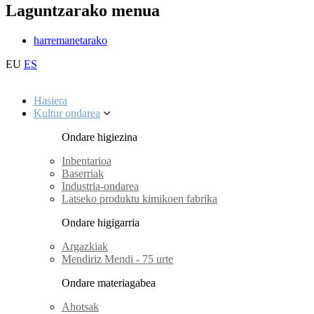
Laguntzarako menua
harremanetarako
EU
ES
Hasiera
Kultur ondarea
Ondare higiezina
Inbentarioa
Baserriak
Industria-ondarea
Latseko produktu kimikoen fabrika
Ondare higigarria
Argazkiak
Mendiriz Mendi - 75 urte
Ondare materiagabea
Ahotsak