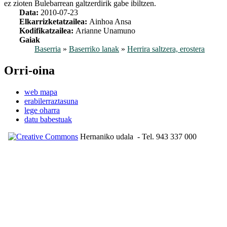
ez zioten Bulebarrean galtzerdirik gabe ibiltzen.
Data:
2010-07-23
Elkarrizketatzailea:
Ainhoa Ansa
Kodifikatzailea:
Arianne Unamuno
Gaiak
Baserria
»
Baserriko lanak
»
Herrira saltzera, erostera
Orri-oina
web mapa
erabilerraztasuna
lege oharra
datu babestuak
Hernaniko udala
- Tel. 943 337 000