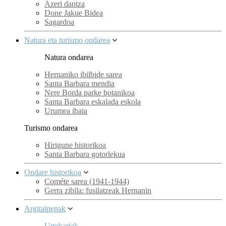
Azeri dantza
Done Jakue Bidea
Sagardoa
Natura eta turismo ondarea
Natura ondarea
Hernaniko ibilbide sarea
Santa Barbara mendia
Nere Borda parke botanikoa
Santa Barbara eskalada eskola
Urumea ibaia
Turismo ondarea
Hirigune historikoa
Santa Barbara gotorlekua
Ondare historikoa
Cométe sarea (1941-1944)
Gerra zibila: fusilatzeak Hernanin
Argitalpenak
Urtekariak