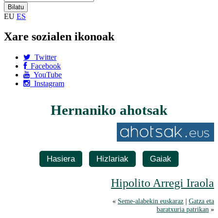
EU
ES
Xare sozialen ikonoak
Twitter
Facebook
YouTube
Instagram
Hernaniko ahotsak
Hasiera
Hizlariak
Gaiak
Hipolito Arregi Iraola
«
Seme-alabekin euskaraz
|
Gatza eta
baratxuria patrikan
»