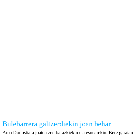
Bulebarrera galtzerdiekin joan behar
Ama Donostiara joaten zen barazkiekin eta esnearekin. Bere garaian