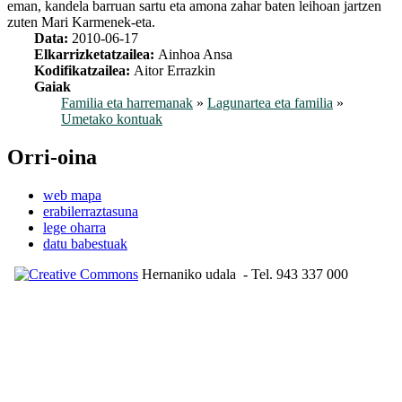
eman, kandela barruan sartu eta amona zahar baten leihoan jartzen
zuten Mari Karmenek-eta.
Data:
2010-06-17
Elkarrizketatzailea:
Ainhoa Ansa
Kodifikatzailea:
Aitor Errazkin
Gaiak
Familia eta harremanak
»
Lagunartea eta familia
»
Umetako kontuak
Orri-oina
web mapa
erabilerraztasuna
lege oharra
datu babestuak
Hernaniko udala
- Tel. 943 337 000