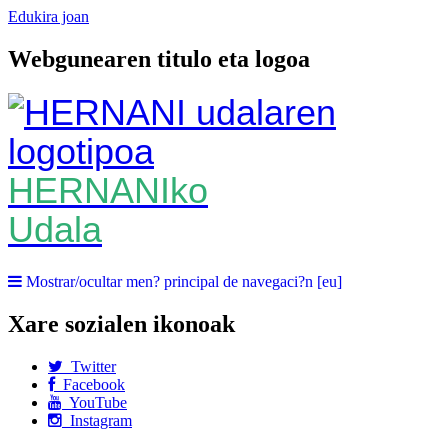
Edukira joan
Webgunearen titulo eta logoa
HERNANIko
Udala
Mostrar/ocultar men? principal de navegaci?n [eu]
Xare sozialen ikonoak
Twitter
Facebook
YouTube
Instagram