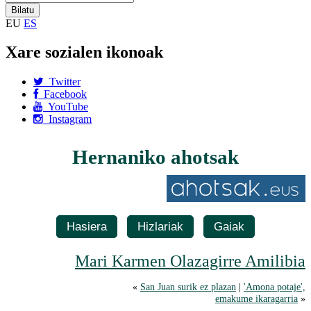
EU
ES
Xare sozialen ikonoak
Twitter
Facebook
YouTube
Instagram
Hernaniko ahotsak
Hasiera
Hizlariak
Gaiak
Mari Karmen Olazagirre Amilibia
«
San Juan surik ez plazan
|
'Amona potaje',
emakume ikaragarria
»