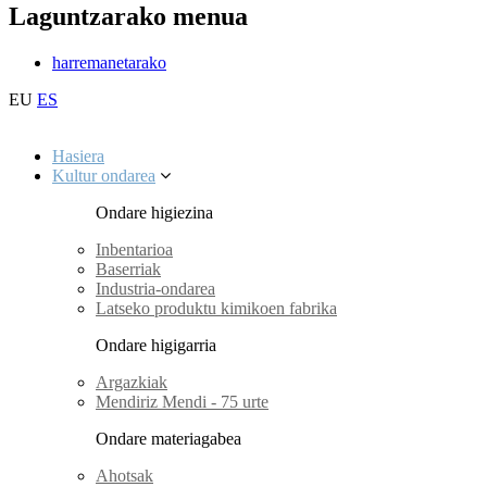
Laguntzarako menua
harremanetarako
EU
ES
Hasiera
Kultur ondarea
Ondare higiezina
Inbentarioa
Baserriak
Industria-ondarea
Latseko produktu kimikoen fabrika
Ondare higigarria
Argazkiak
Mendiriz Mendi - 75 urte
Ondare materiagabea
Ahotsak