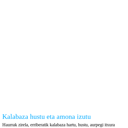
Kalabaza hustu eta amona izutu
Haurrak zirela, erriberatik kalabaza hartu, hustu, aurpegi itxura