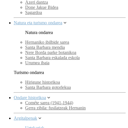
Azeri dantza
Done Jakue Bidea
Sagardoa
Natura eta turismo ondarea
Natura ondarea
Hernaniko ibilbide sarea
Santa Barbara mendia
Nere Borda parke botanikoa
Santa Barbara eskalada eskola
Urumea ibaia
Turismo ondarea
Hirigune historikoa
Santa Barbara gotorlekua
Ondare historikoa
Cométe sarea (1941-1944)
Gerra zibila: fusilatzeak Hernanin
Argitalpenak
Urtekariak