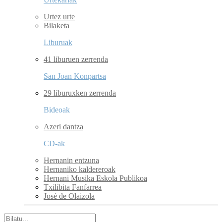
Urtez urte
Bilaketa
Liburuak
41 liburuen zerrenda
San Joan Konpartsa
29 liburuxken zerrenda
Bideoak
Azeri dantza
CD-ak
Hernanin entzuna
Hernaniko kaldereroak
Hernani Musika Eskola Publikoa
Txilibita Fanfarrea
José de Olaizola