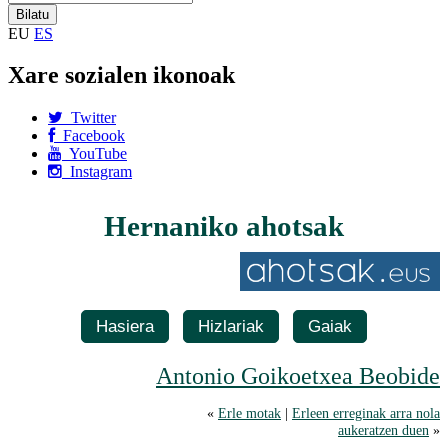
EU
ES
Xare sozialen ikonoak
Twitter
Facebook
YouTube
Instagram
Hernaniko ahotsak
Hasiera
Hizlariak
Gaiak
Antonio Goikoetxea Beobide
«
Erle motak
|
Erleen erreginak arra nola
aukeratzen duen
»