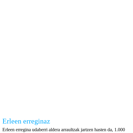
Erleen erreginaz
Erleen erregina udaberri aldera arraultzak jartzen hasten da, 1.000