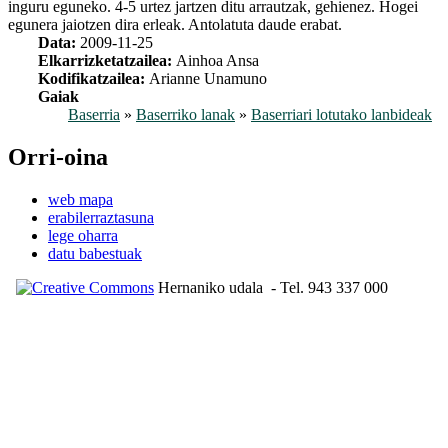
inguru eguneko. 4-5 urtez jartzen ditu arrautzak, gehienez. Hogei
egunera jaiotzen dira erleak. Antolatuta daude erabat.
Data:
2009-11-25
Elkarrizketatzailea:
Ainhoa Ansa
Kodifikatzailea:
Arianne Unamuno
Gaiak
Baserria
»
Baserriko lanak
»
Baserriari lotutako lanbideak
Orri-oina
web mapa
erabilerraztasuna
lege oharra
datu babestuak
Hernaniko udala
- Tel. 943 337 000