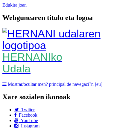
Edukira joan
Webgunearen titulo eta logoa
HERNANIko
Udala
Mostrar/ocultar men? principal de navegaci?n [eu]
Xare sozialen ikonoak
Twitter
Facebook
YouTube
Instagram