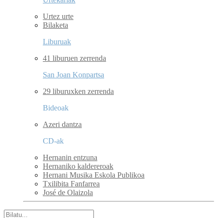
Urtez urte
Bilaketa
Liburuak
41 liburuen zerrenda
San Joan Konpartsa
29 liburuxken zerrenda
Bideoak
Azeri dantza
CD-ak
Hernanin entzuna
Hernaniko kaldereroak
Hernani Musika Eskola Publikoa
Txilibita Fanfarrea
José de Olaizola