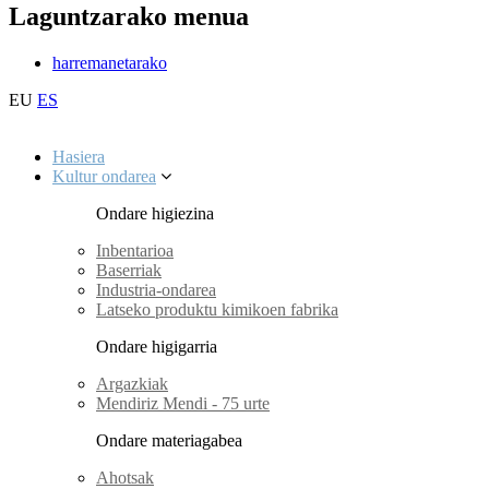
Laguntzarako menua
harremanetarako
EU
ES
Hasiera
Kultur ondarea
Ondare higiezina
Inbentarioa
Baserriak
Industria-ondarea
Latseko produktu kimikoen fabrika
Ondare higigarria
Argazkiak
Mendiriz Mendi - 75 urte
Ondare materiagabea
Ahotsak