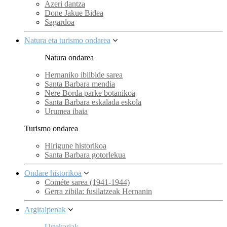
Azeri dantza
Done Jakue Bidea
Sagardoa
Natura eta turismo ondarea
Natura ondarea
Hernaniko ibilbide sarea
Santa Barbara mendia
Nere Borda parke botanikoa
Santa Barbara eskalada eskola
Urumea ibaia
Turismo ondarea
Hirigune historikoa
Santa Barbara gotorlekua
Ondare historikoa
Cométe sarea (1941-1944)
Gerra zibila: fusilatzeak Hernanin
Argitalpenak
Urtekariak