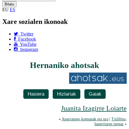
EU
ES
Xare sozialen ikonoak
Twitter
Facebook
YouTube
Instagram
Hernaniko ahotsak
Hasiera
Hizlariak
Gaiak
Juanita Izagirre Loiarte
«
Aparraingo komunak eta ura
|
Txilibita,
baserriaren izenaz
»