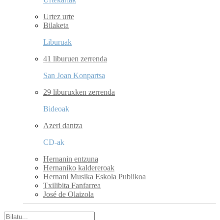
Urtez urte
Bilaketa
Liburuak
41 liburuen zerrenda
San Joan Konpartsa
29 liburuxken zerrenda
Bideoak
Azeri dantza
CD-ak
Hernanin entzuna
Hernaniko kaldereroak
Hernani Musika Eskola Publikoa
Txilibita Fanfarrea
José de Olaizola