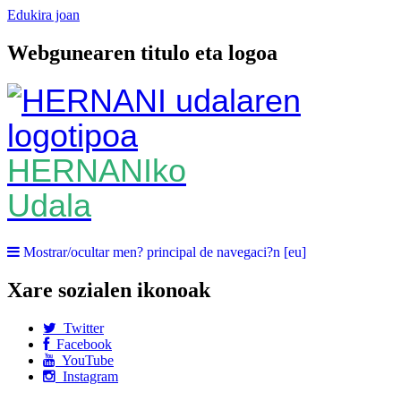
Edukira joan
Webgunearen titulo eta logoa
HERNANIko
Udala
Mostrar/ocultar men? principal de navegaci?n [eu]
Xare sozialen ikonoak
Twitter
Facebook
YouTube
Instagram