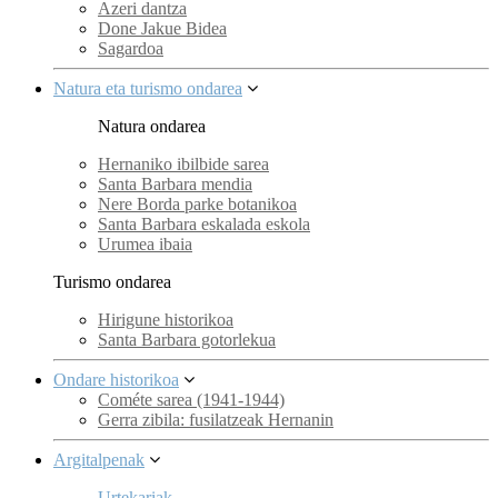
Azeri dantza
Done Jakue Bidea
Sagardoa
Natura eta turismo ondarea
Natura ondarea
Hernaniko ibilbide sarea
Santa Barbara mendia
Nere Borda parke botanikoa
Santa Barbara eskalada eskola
Urumea ibaia
Turismo ondarea
Hirigune historikoa
Santa Barbara gotorlekua
Ondare historikoa
Cométe sarea (1941-1944)
Gerra zibila: fusilatzeak Hernanin
Argitalpenak
Urtekariak