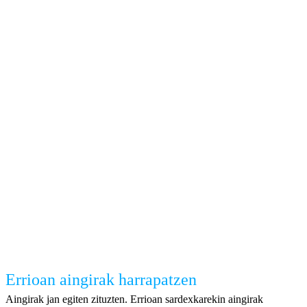
Errioan aingirak harrapatzen
Aingirak jan egiten zituzten. Errioan sardexkarekin aingirak