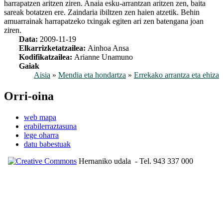
harrapatzen aritzen ziren. Anaia esku-arrantzan aritzen zen, baita
sareak botatzen ere. Zaindaria ibiltzen zen haien atzetik. Behin
amuarrainak harrapatzeko txingak egiten ari zen batengana joan
ziren.
Data:
2009-11-19
Elkarrizketatzailea:
Ainhoa Ansa
Kodifikatzailea:
Arianne Unamuno
Gaiak
Aisia
»
Mendia eta hondartza
»
Errekako arrantza eta ehiza
Orri-oina
web mapa
erabilerraztasuna
lege oharra
datu babestuak
Hernaniko udala
- Tel. 943 337 000