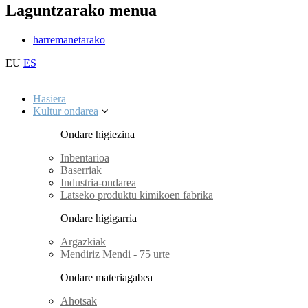
Laguntzarako menua
harremanetarako
EU
ES
Hasiera
Kultur ondarea
Ondare higiezina
Inbentarioa
Baserriak
Industria-ondarea
Latseko produktu kimikoen fabrika
Ondare higigarria
Argazkiak
Mendiriz Mendi - 75 urte
Ondare materiagabea
Ahotsak