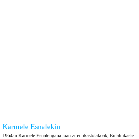
Karmele Esnalekin
1964an Karmele Esnalengana joan ziren ikastolakoak, Eulali ikasle