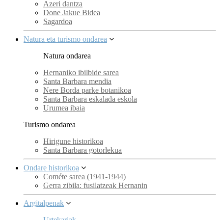
Azeri dantza
Done Jakue Bidea
Sagardoa
Natura eta turismo ondarea
Natura ondarea
Hernaniko ibilbide sarea
Santa Barbara mendia
Nere Borda parke botanikoa
Santa Barbara eskalada eskola
Urumea ibaia
Turismo ondarea
Hirigune historikoa
Santa Barbara gotorlekua
Ondare historikoa
Cométe sarea (1941-1944)
Gerra zibila: fusilatzeak Hernanin
Argitalpenak
Urtekariak