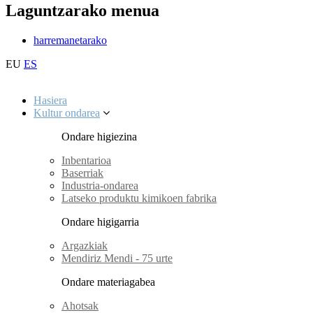
Laguntzarako menua
harremanetarako
EU
ES
Hasiera
Kultur ondarea
Ondare higiezina
Inbentarioa
Baserriak
Industria-ondarea
Latseko produktu kimikoen fabrika
Ondare higigarria
Argazkiak
Mendiriz Mendi - 75 urte
Ondare materiagabea
Ahotsak