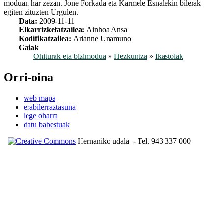
moduan har zezan. Jone Forkada eta Karmele Esnalekin bilerak
egiten zituzten Urgulen.
Data:
2009-11-11
Elkarrizketatzailea:
Ainhoa Ansa
Kodifikatzailea:
Arianne Unamuno
Gaiak
Ohiturak eta bizimodua
»
Hezkuntza
»
Ikastolak
Orri-oina
web mapa
erabilerraztasuna
lege oharra
datu babestuak
Hernaniko udala
- Tel. 943 337 000