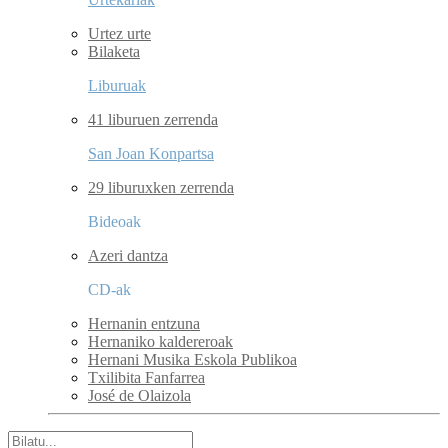
Urtez urte
Bilaketa
Liburuak
41 liburuen zerrenda
San Joan Konpartsa
29 liburuxken zerrenda
Bideoak
Azeri dantza
CD-ak
Hernanin entzuna
Hernaniko kaldereroak
Hernani Musika Eskola Publikoa
Txilibita Fanfarrea
José de Olaizola