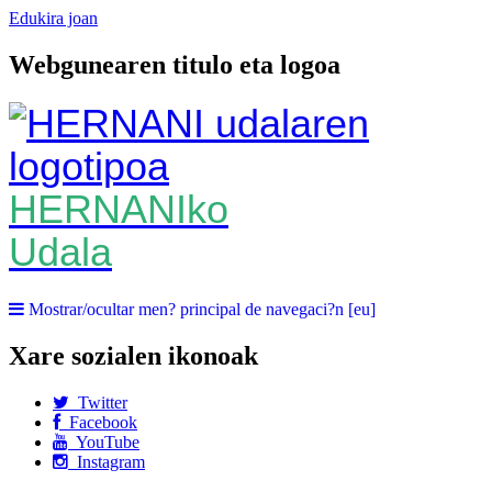
Edukira joan
Webgunearen titulo eta logoa
HERNANIko
Udala
Mostrar/ocultar men? principal de navegaci?n [eu]
Xare sozialen ikonoak
Twitter
Facebook
YouTube
Instagram