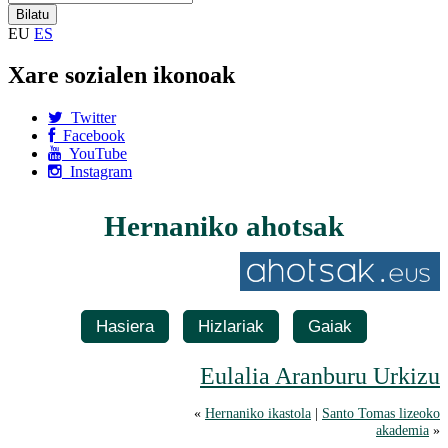
EU
ES
Xare sozialen ikonoak
Twitter
Facebook
YouTube
Instagram
Hernaniko ahotsak
Hasiera
Hizlariak
Gaiak
Eulalia Aranburu Urkizu
«
Hernaniko ikastola
|
Santo Tomas lizeoko
akademia
»