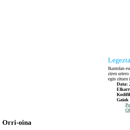
Legezta
Ikastolan eu
ziren urtero
egin zituen 
Data:
Elkarr
Kodifi
Gaiak
Po
Oh
Orri-oina