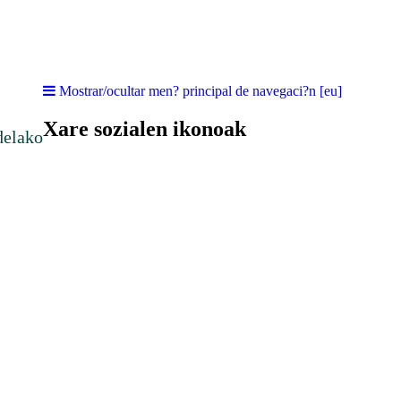
Mostrar/ocultar men? principal de navegaci?n [eu]
Xare sozialen ikonoak
delako