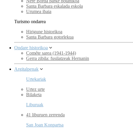
Nere Borda parke botanikoa
Santa Barbara eskalada eskola
Urumea ibaia
Turismo ondarea
Hirigune historikoa
Santa Barbara gotorlekua
Ondare historikoa
Cométe sarea (1941-1944)
Gerra zibila: fusilatzeak Hernanin
Argitalpenak
Urtekariak
Urtez urte
Bilaketa
Liburuak
41 liburuen zerrenda
San Joan Konpartsa