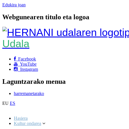
Edukira joan
Webgunearen titulo eta logoa
Udala
Facebook
YouTube
Instagram
Laguntzarako menua
harremanetarako
EU
ES
Hasiera
Kultur ondarea