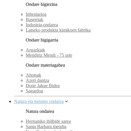
Ondare higiezina
Inbentarioa
Baserriak
Industria-ondarea
Latseko produktu kimikoen fabrika
Ondare higigarria
Argazkiak
Mendiriz Mendi - 75 urte
Ondare materiagabea
Ahotsak
Azeri dantza
Done Jakue Bidea
Sagardoa
Natura eta turismo ondarea
Natura ondarea
Hernaniko ibilbide sarea
Santa Barbara mendia