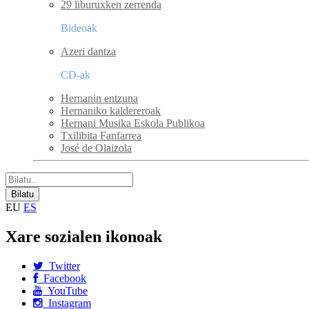
29 liburuxken zerrenda
Bideoak
Azeri dantza
CD-ak
Hernanin entzuna
Hernaniko kaldereroak
Hernani Musika Eskola Publikoa
Txilibita Fanfarrea
José de Olaizola
EU
ES
Xare sozialen ikonoak
Twitter
Facebook
YouTube
Instagram