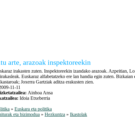
tu arte, arazoak inspektoreekin
skaraz irakasten zuten. Inspektoreekin izandako arazoak. Azpeitian, Lo
 irakasleak. Euskaraz alfabetatzeko ere lan handia egin zuten. Bizkaian 
ikastaroak; Joxerra Gartziak aditza erakusten zien.
2009-11-11
izketatzailea:
Ainhoa Ansa
katzailea:
Idoia Etxeberria
litika
»
Euskara eta politika
iturak eta bizimodua
»
Hezkuntza
»
Ikastolak