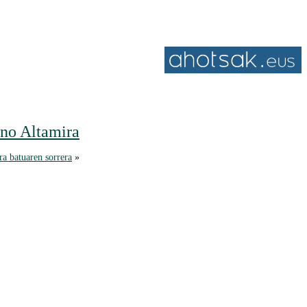
no Altamira
a batuaren sorrera
»