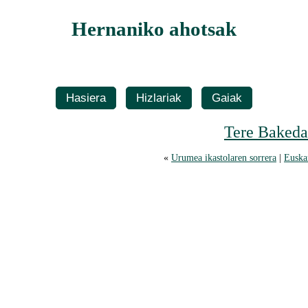
Hernaniko ahotsak
Hasiera
Hizlariak
Gaiak
Tere Bakeda
«
Urumea ikastolaren sorrera
|
Euskar