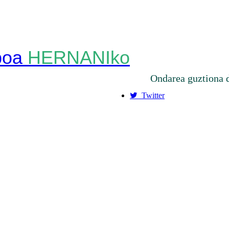
HERNANIko
Ondarea guztiona 
Twitter