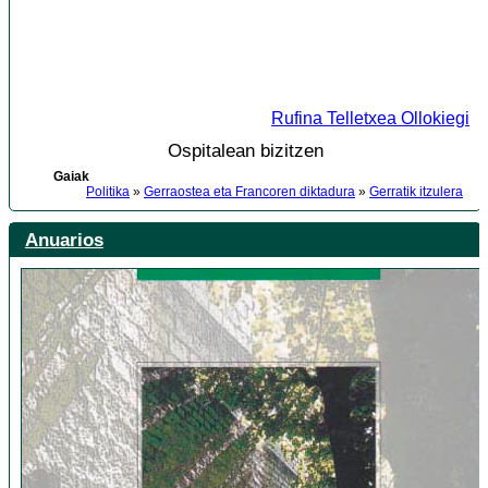
Rufina Telletxea Ollokiegi
Ospitalean bizitzen
Gaiak
Politika
»
Gerraostea eta Francoren diktadura
»
Gerratik itzulera
Anuarios