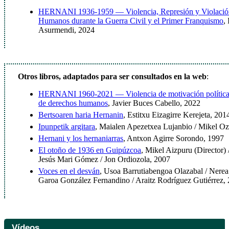
HERNANI 1936-1959 — Violencia, Represión y Violación
Humanos durante la Guerra Civil y el Primer Franquismo
,
Asurmendi, 2024
Otros libros, adaptados para ser consultados en la web
:
HERNANI 1960-2021 — Violencia de motivación política 
de derechos humanos
, Javier Buces Cabello, 2022
Bertsoaren haria Hernanin
, Estitxu Eizagirre Kerejeta, 201
Ipunpetik argitara
, Maialen Apezetxea Lujanbio / Mikel Oz
Hernani y los hernaniarras
, Antxon Agirre Sorondo, 1997
El otoño de 1936 en Guipúzcoa
, Mikel Aizpuru (Director)
Jesús Mari Gómez / Jon Ordiozola, 2007
Voces en el desván
, Usoa Barrutiabengoa Olazabal / Nere
Garoa González Fernandino / Araitz Rodríguez Gutiérrez,
Vídeos