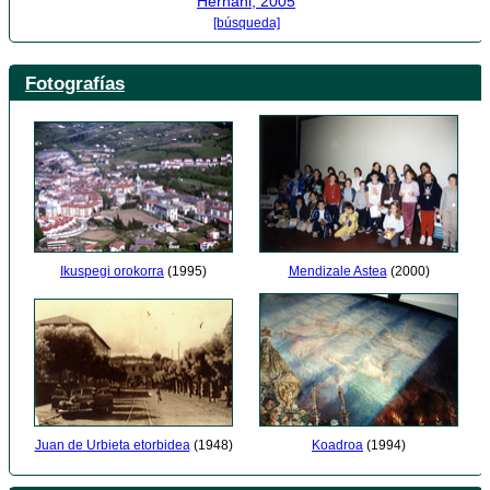
Hernani, 2005
[búsqueda]
Fotografías
Mendizale Astea
(2000)
Ikuspegi orokorra
(1995)
Koadroa
(1994)
Juan de Urbieta etorbidea
(1948)