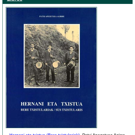
Hernani eta txistua (Bere txistulariak)
, Patxi Apezetxea Agirre.