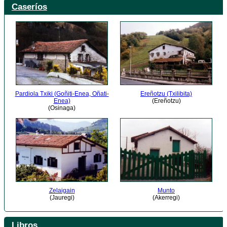
Caseríos
Pardiola Txiki (Goñiti-Enea, Oñati-
Ereñotzu (Txilibita)
Enea)
(Ereñotzu)
(Osinaga)
Zelaigain
Munto
(Jauregi)
(Akerregi)
Libros