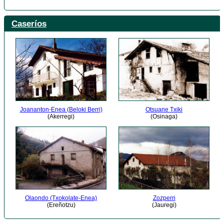
Caseríos
Joananton-Enea (Beloki Berri)
Otsuane Txiki
(Akerregi)
(Osinaga)
Olaondo (Txokolate-Enea)
Zozperri
(Ereñotzu)
(Jauregi)