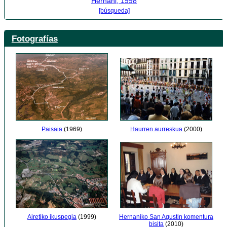
Hernani, 1998
[búsqueda]
Fotografías
Paisaia
(1969)
Haurren aurreskua
(2000)
Airetiko ikuspegia
(1999)
Hernaniko San Agustin komentura
bisita
(2010)