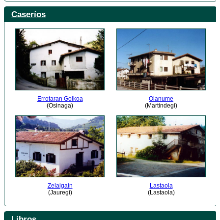
Caseríos
Errotaran Goikoa
Oianume
(Osinaga)
(Martindegi)
Zelaigain
Lastaola
(Jauregi)
(Lastaola)
Libros