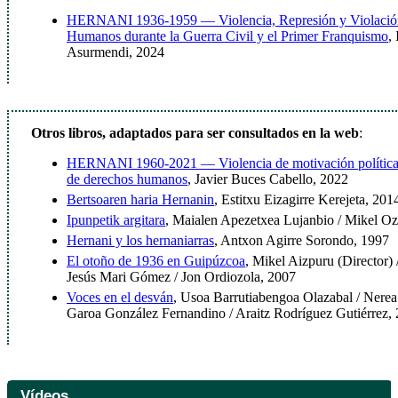
HERNANI 1936-1959 — Violencia, Represión y Violación
Humanos durante la Guerra Civil y el Primer Franquismo
,
Asurmendi, 2024
Otros libros, adaptados para ser consultados en la web
:
HERNANI 1960-2021 — Violencia de motivación política 
de derechos humanos
, Javier Buces Cabello, 2022
Bertsoaren haria Hernanin
, Estitxu Eizagirre Kerejeta, 201
Ipunpetik argitara
, Maialen Apezetxea Lujanbio / Mikel Oz
Hernani y los hernaniarras
, Antxon Agirre Sorondo, 1997
El otoño de 1936 en Guipúzcoa
, Mikel Aizpuru (Director)
Jesús Mari Gómez / Jon Ordiozola, 2007
Voces en el desván
, Usoa Barrutiabengoa Olazabal / Nere
Garoa González Fernandino / Araitz Rodríguez Gutiérrez,
Vídeos