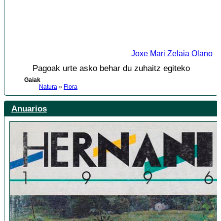
Joxe Mari Zelaia Olano
Pagoak urte asko behar du zuhaitz egiteko
Gaiak
Natura
»
Flora
Anuarios