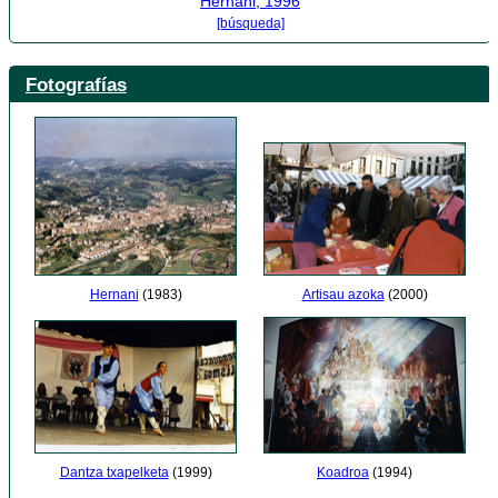
Hernani, 1996
[búsqueda]
Fotografías
Hernani
(1983)
Artisau azoka
(2000)
Dantza txapelketa
(1999)
Koadroa
(1994)