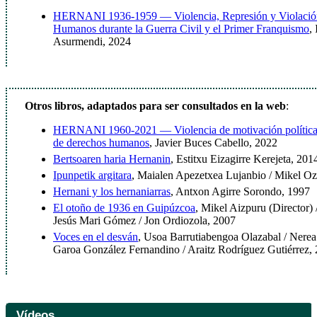
HERNANI 1936-1959 — Violencia, Represión y Violación
Humanos durante la Guerra Civil y el Primer Franquismo
,
Asurmendi, 2024
Otros libros, adaptados para ser consultados en la web
:
HERNANI 1960-2021 — Violencia de motivación política 
de derechos humanos
, Javier Buces Cabello, 2022
Bertsoaren haria Hernanin
, Estitxu Eizagirre Kerejeta, 201
Ipunpetik argitara
, Maialen Apezetxea Lujanbio / Mikel Oz
Hernani y los hernaniarras
, Antxon Agirre Sorondo, 1997
El otoño de 1936 en Guipúzcoa
, Mikel Aizpuru (Director)
Jesús Mari Gómez / Jon Ordiozola, 2007
Voces en el desván
, Usoa Barrutiabengoa Olazabal / Nere
Garoa González Fernandino / Araitz Rodríguez Gutiérrez,
Vídeos