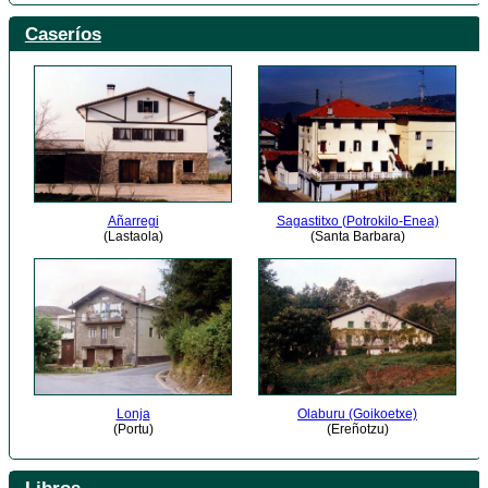
Caseríos
Añarregi
Sagastitxo (Potrokilo-Enea)
(Lastaola)
(Santa Barbara)
Lonja
Olaburu (Goikoetxe)
(Portu)
(Ereñotzu)