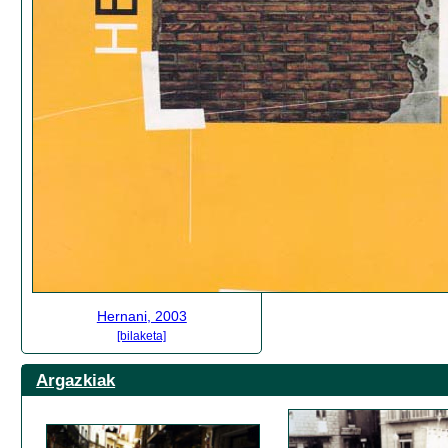
Hernani, 2003
[bilaketa]
Argazkiak