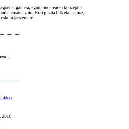
 zegoena; gainera, egun, ondarearen konzeptua
 handia ematen zaio. Hori guztia biltzeko asmoz,
eskura jartzen du:
mendi,
ubideen
, 2016