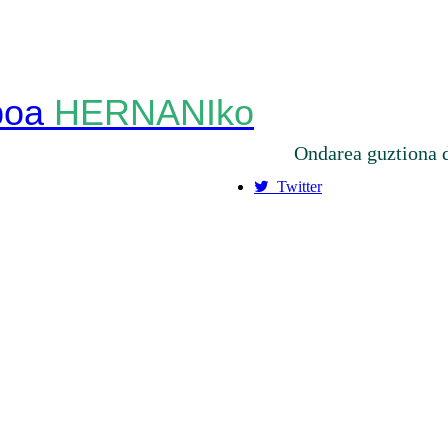
HERNANIko
Ondarea guztiona 
Twitter