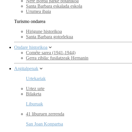
Nere Borda parke botanikoa
Santa Barbara eskalada eskola
Urumea ibaia
Turismo ondarea
Hirigune historikoa
Santa Barbara gotorlekua
Ondare historikoa
Cométe sarea (1941-1944)
Gerra zibila: fusilatzeak Hernanin
Argitalpenak
Urtekariak
Urtez urte
Bilaketa
Liburuak
41 liburuen zerrenda
San Joan Konpartsa