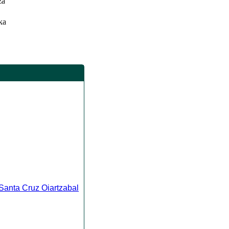
za
ka
Santa Cruz Oiartzabal