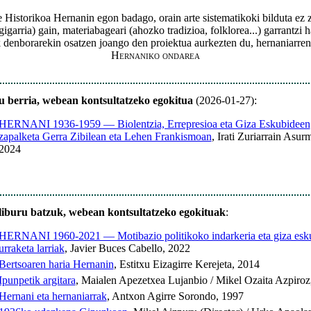
Historikoa Hernanin egon badago, orain arte sistematikoki bilduta ez
gigarria) gain, materiabageari (ahozko tradizioa, folklorea...) garrantzi
denborarekin osatzen joango den proiektua aurkezten du, hernaniarren 
Hernaniko ondarea
u berria, webean kontsultatzeko egokitua
(2026-01-27):
HERNANI 1936-1959 — Biolentzia, Errepresioa eta Giza Eskubideen
zapalketa Gerra Zibilean eta Lehen Frankismoan
, Irati Zuriarrain Asur
2024
liburu batzuk, webean kontsultatzeko egokituak
:
HERNANI 1960-2021 — Motibazio politikoko indarkeria eta giza esk
urraketa larriak
, Javier Buces Cabello, 2022
Bertsoaren haria Hernanin
, Estitxu Eizagirre Kerejeta, 2014
Ipunpetik argitara
, Maialen Apezetxea Lujanbio / Mikel Ozaita Azpiroz
Hernani eta hernaniarrak
, Antxon Agirre Sorondo, 1997