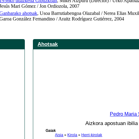
1936ko udazkena Gipuzkoan
, Mikel Aizpuru (Director) / Urko Apaola
Jesús Mari Gómez / Jon Ordiozola, 2007
Ganbarako ahotsak
, Usoa Barrutiabengoa Olazabal / Nerea Elias Muxi
Garoa González Fernandino / Araitz Rodríguez Gutiérrez, 2004
Ahotsak
Pedro Maria 
Aizkora apostuan ibilia
Gaiak
Aisia
»
Kirola
»
Herri-kirolak