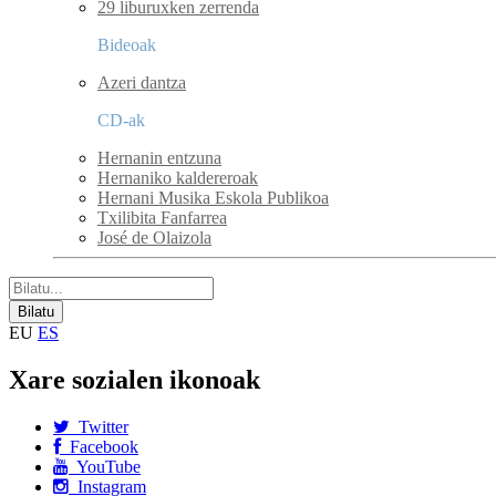
29 liburuxken zerrenda
Bideoak
Azeri dantza
CD-ak
Hernanin entzuna
Hernaniko kaldereroak
Hernani Musika Eskola Publikoa
Txilibita Fanfarrea
José de Olaizola
EU
ES
Xare sozialen ikonoak
Twitter
Facebook
YouTube
Instagram