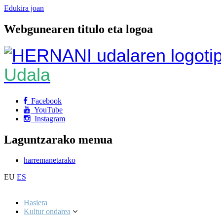
Edukira joan
Webgunearen titulo eta logoa
Udala
Facebook
YouTube
Instagram
Laguntzarako menua
harremanetarako
EU
ES
Hasiera
Kultur ondarea