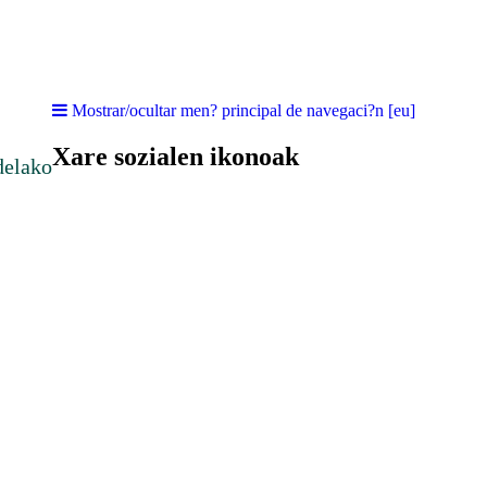
Mostrar/ocultar men? principal de navegaci?n [eu]
Xare sozialen ikonoak
delako