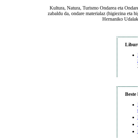
Kultura, Natura, Turismo Ondarea eta Ondare 
zabaldu da, ondare materialaz (higiezina eta hi
Hernaniko Udalak 
Libur
Beste 