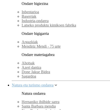
Ondare higiezina
Inbentarioa
Baserriak
Industria-ondarea
Latseko produktu kimikoen fabrika
Ondare higigarria
Argazkiak
Mendiriz Mendi - 75 urte
Ondare materiagabea
Ahotsak
Azeri dantza
Done Jakue Bidea
Sagardoa
Natura eta turismo ondarea
Natura ondarea
Hernaniko ibilbide sarea
Santa Barbara mendia