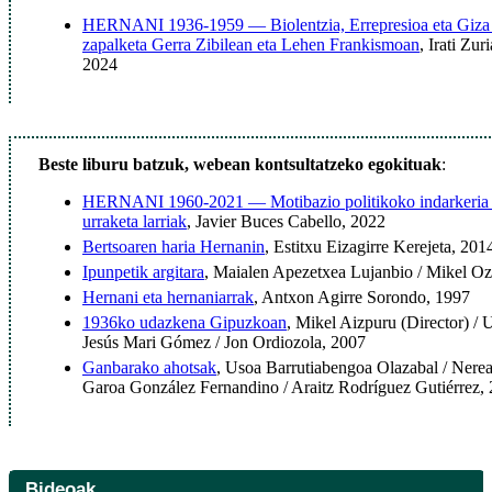
HERNANI 1936-1959 — Biolentzia, Errepresioa eta Giza
zapalketa Gerra Zibilean eta Lehen Frankismoan
, Irati Zu
2024
Beste liburu batzuk, webean kontsultatzeko egokituak
:
HERNANI 1960-2021 — Motibazio politikoko indarkeria e
urraketa larriak
, Javier Buces Cabello, 2022
Bertsoaren haria Hernanin
, Estitxu Eizagirre Kerejeta, 201
Ipunpetik argitara
, Maialen Apezetxea Lujanbio / Mikel Oz
Hernani eta hernaniarrak
, Antxon Agirre Sorondo, 1997
1936ko udazkena Gipuzkoan
, Mikel Aizpuru (Director) /
Jesús Mari Gómez / Jon Ordiozola, 2007
Ganbarako ahotsak
, Usoa Barrutiabengoa Olazabal / Nere
Garoa González Fernandino / Araitz Rodríguez Gutiérrez,
Bideoak