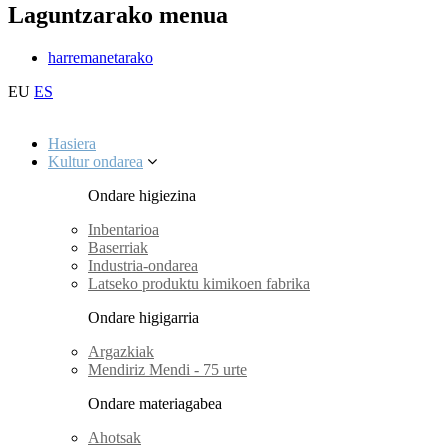
Laguntzarako menua
harremanetarako
EU
ES
Hasiera
Kultur ondarea
Ondare higiezina
Inbentarioa
Baserriak
Industria-ondarea
Latseko produktu kimikoen fabrika
Ondare higigarria
Argazkiak
Mendiriz Mendi - 75 urte
Ondare materiagabea
Ahotsak