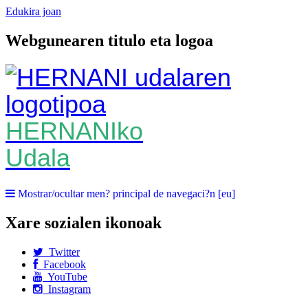
Edukira joan
Webgunearen titulo eta logoa
HERNANIko
Udala
Mostrar/ocultar men? principal de navegaci?n [eu]
Xare sozialen ikonoak
Twitter
Facebook
YouTube
Instagram