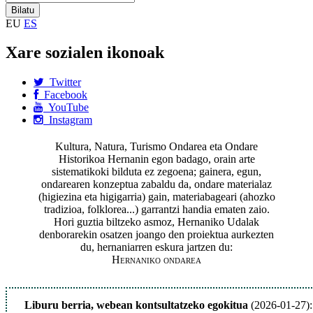
EU
ES
Xare sozialen ikonoak
Twitter
Facebook
YouTube
Instagram
Kultura, Natura, Turismo Ondarea eta Ondare
Historikoa Hernanin egon badago, orain arte
sistematikoki bilduta ez zegoena; gainera, egun,
ondarearen konzeptua zabaldu da, ondare materialaz
(higiezina eta higigarria) gain, materiabageari (ahozko
tradizioa, folklorea...) garrantzi handia ematen zaio.
Hori guztia biltzeko asmoz, Hernaniko Udalak
denborarekin osatzen joango den proiektua aurkezten
du, hernaniarren eskura jartzen du:
Hernaniko ondarea
Liburu berria, webean kontsultatzeko egokitua
(2026-01-27):