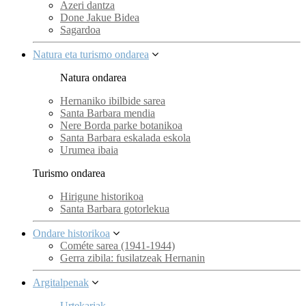
Azeri dantza
Done Jakue Bidea
Sagardoa
Natura eta turismo ondarea
Natura ondarea
Hernaniko ibilbide sarea
Santa Barbara mendia
Nere Borda parke botanikoa
Santa Barbara eskalada eskola
Urumea ibaia
Turismo ondarea
Hirigune historikoa
Santa Barbara gotorlekua
Ondare historikoa
Cométe sarea (1941-1944)
Gerra zibila: fusilatzeak Hernanin
Argitalpenak
Urtekariak