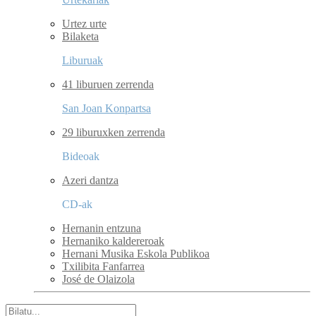
Urtez urte
Bilaketa
Liburuak
41 liburuen zerrenda
San Joan Konpartsa
29 liburuxken zerrenda
Bideoak
Azeri dantza
CD-ak
Hernanin entzuna
Hernaniko kaldereroak
Hernani Musika Eskola Publikoa
Txilibita Fanfarrea
José de Olaizola