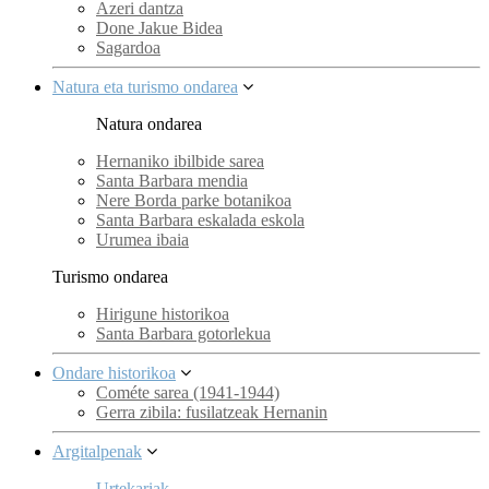
Azeri dantza
Done Jakue Bidea
Sagardoa
Natura eta turismo ondarea
Natura ondarea
Hernaniko ibilbide sarea
Santa Barbara mendia
Nere Borda parke botanikoa
Santa Barbara eskalada eskola
Urumea ibaia
Turismo ondarea
Hirigune historikoa
Santa Barbara gotorlekua
Ondare historikoa
Cométe sarea (1941-1944)
Gerra zibila: fusilatzeak Hernanin
Argitalpenak
Urtekariak