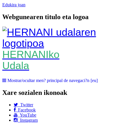
Edukira joan
Webgunearen titulo eta logoa
HERNANIko
Udala
Mostrar/ocultar men? principal de navegaci?n [eu]
Xare sozialen ikonoak
Twitter
Facebook
YouTube
Instagram