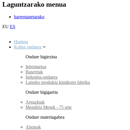
Laguntzarako menua
harremanetarako
EU
ES
Hasiera
Kultur ondarea
Ondare higiezina
Inbentarioa
Baserriak
Industria-ondarea
Latseko produktu kimikoen fabrika
Ondare higigarria
Argazkiak
Mendiriz Mendi - 75 urte
Ondare materiagabea
Ahotsak