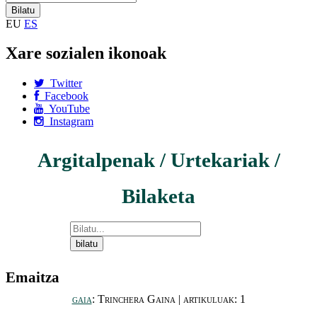
EU
ES
Xare sozialen ikonoak
Twitter
Facebook
YouTube
Instagram
Argitalpenak / Urtekariak /
Bilaketa
Emaitza
gaia
: Trinchera Gaina | artikuluak: 1