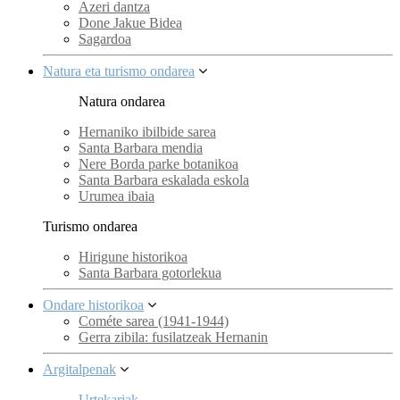
Azeri dantza
Done Jakue Bidea
Sagardoa
Natura eta turismo ondarea
Natura ondarea
Hernaniko ibilbide sarea
Santa Barbara mendia
Nere Borda parke botanikoa
Santa Barbara eskalada eskola
Urumea ibaia
Turismo ondarea
Hirigune historikoa
Santa Barbara gotorlekua
Ondare historikoa
Cométe sarea (1941-1944)
Gerra zibila: fusilatzeak Hernanin
Argitalpenak
Urtekariak