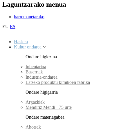
Laguntzarako menua
harremanetarako
EU
ES
Hasiera
Kultur ondarea
Ondare higiezina
Inbentarioa
Baserriak
Industria-ondarea
Latseko produktu kimikoen fabrika
Ondare higigarria
Argazkiak
Mendiriz Mendi - 75 urte
Ondare materiagabea
Ahotsak