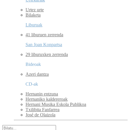
Urtez urte
Bilaketa
Liburuak
41 liburuen zerrenda
San Joan Konpartsa
29 liburuxken zerrenda
Bideoak
Azeri dantza
CD-ak
Hernanin entzuna
Hernaniko kaldereroak
Hernani Musika Eskola Publikoa
Txilibita Fanfarrea
José de Olaizola