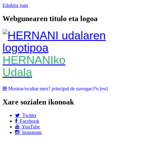
Edukira joan
Webgunearen titulo eta logoa
HERNANIko
Udala
Mostrar/ocultar men? principal de navegaci?n [eu]
Xare sozialen ikonoak
Twitter
Facebook
YouTube
Instagram