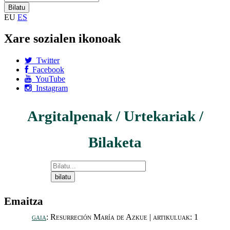
EU
ES
Xare sozialen ikonoak
Twitter
Facebook
YouTube
Instagram
Argitalpenak / Urtekariak /
Bilaketa
Emaitza
gaia
: Resurreción María de Azkue | artikuluak: 1