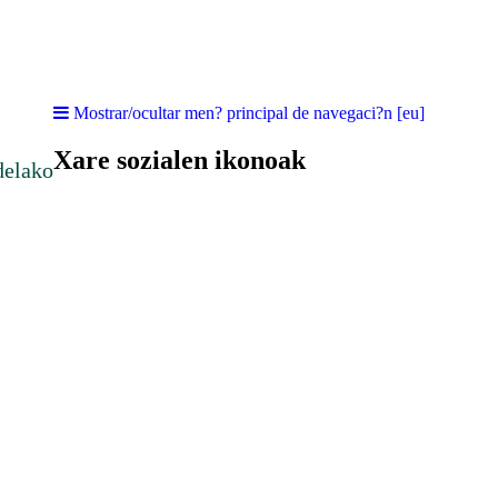
Mostrar/ocultar men? principal de navegaci?n [eu]
Xare sozialen ikonoak
delako