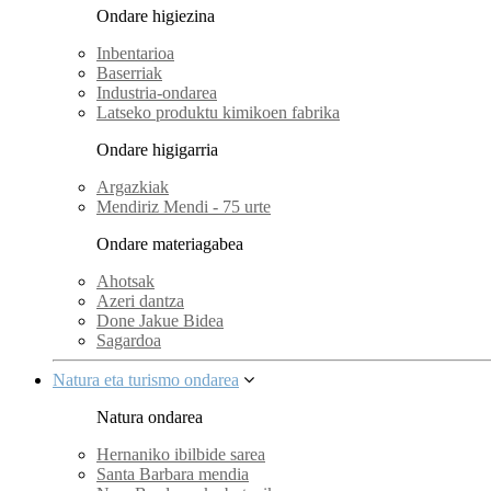
Ondare higiezina
Inbentarioa
Baserriak
Industria-ondarea
Latseko produktu kimikoen fabrika
Ondare higigarria
Argazkiak
Mendiriz Mendi - 75 urte
Ondare materiagabea
Ahotsak
Azeri dantza
Done Jakue Bidea
Sagardoa
Natura eta turismo ondarea
Natura ondarea
Hernaniko ibilbide sarea
Santa Barbara mendia