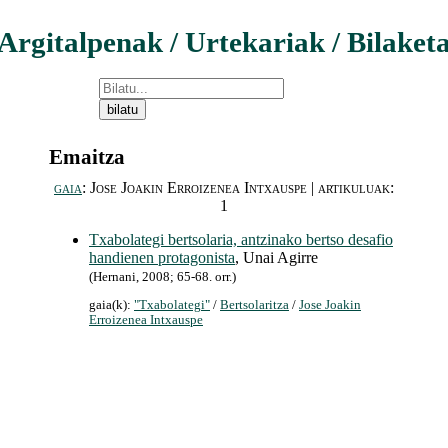
Argitalpenak / Urtekariak / Bilaket
Emaitza
gaia
: Jose Joakin Erroizenea Intxauspe | artikuluak:
1
Txabolategi bertsolaria, antzinako bertso desafio
handienen protagonista
, Unai Agirre
(Hernani, 2008; 65-68. orr.)
gaia(k):
"Txabolategi"
/
Bertsolaritza
/
Jose Joakin
Erroizenea Intxauspe