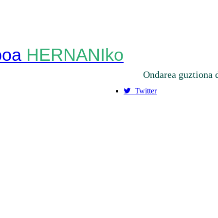
HERNANIko
Ondarea guztiona 
Twitter