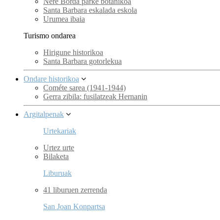
Nere Borda parke botanikoa
Santa Barbara eskalada eskola
Urumea ibaia
Turismo ondarea
Hirigune historikoa
Santa Barbara gotorlekua
Ondare historikoa
Cométe sarea (1941-1944)
Gerra zibila: fusilatzeak Hernanin
Argitalpenak
Urtekariak
Urtez urte
Bilaketa
Liburuak
41 liburuen zerrenda
San Joan Konpartsa