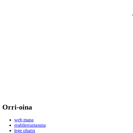
Orri-oina
web mapa
erabilerraztasuna
lege oharra