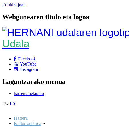
Edukira joan
Webgunearen titulo eta logoa
Udala
Facebook
YouTube
Instagram
Laguntzarako menua
harremanetarako
EU
ES
Hasiera
Kultur ondarea