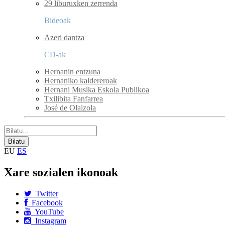
29 liburuxken zerrenda
Bideoak
Azeri dantza
CD-ak
Hernanin entzuna
Hernaniko kaldereroak
Hernani Musika Eskola Publikoa
Txilibita Fanfarrea
José de Olaizola
EU
ES
Xare sozialen ikonoak
Twitter
Facebook
YouTube
Instagram