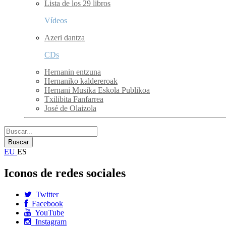
Lista de los 29 libros
Vídeos
Azeri dantza
CDs
Hernanin entzuna
Hernaniko kaldereroak
Hernani Musika Eskola Publikoa
Txilibita Fanfarrea
José de Olaizola
EU
ES
Iconos de redes sociales
Twitter
Facebook
YouTube
Instagram