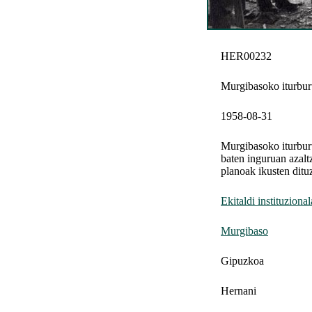
HER00232
Murgibasoko iturburu
1958-08-31
Murgibasoko iturburu
baten inguruan azalt
planoak ikusten dituz
Ekitaldi instituziona
Murgibaso
Gipuzkoa
Hernani