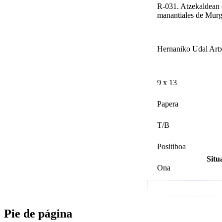
R-031. Atzekaldean e
manantiales de Murg
Hernaniko Udal Art
9 x 13
Papera
T/B
Positiboa
Situ
Ona
Pie de página