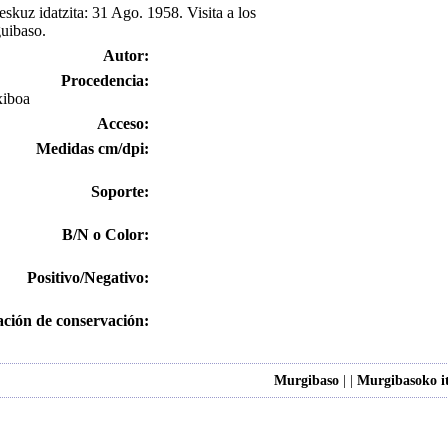
skuz idatzita: 31 Ago. 1958. Visita a los
uibaso.
Autor:
Procedencia:
xiboa
Acceso:
Medidas cm/dpi:
Soporte:
B/N o Color:
Positivo/Negativo:
ación de conservación:
Murgibaso
| |
Murgibasoko it