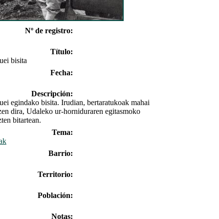
Nº de registro:
Título:
ei bisita
Fecha:
Descripción:
ei egindako bisita. Irudian, bertaratukoak mahai
zen dira, Udaleko ur-horniduraren egitasmoko
ten bitartean.
Tema:
lak
Barrio:
Territorio:
Población:
Notas: