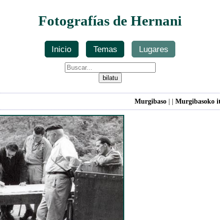
Fotografías de Hernani
Inicio
Temas
Lugares
Murgibaso
| |
Murgibasoko it