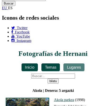
EU
ES
Iconos de redes sociales
Twitter
Facebook
YouTube
Instagram
Fotografías de Hernani
Inicio
Temas
Lugares
Akola | Denera: 5 argazki
Akola parkea
(1998)