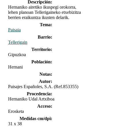
Descripción:
Hernaniko airetiko ikuspegi orokorra,
lehen planoan Tellerigaineko etxebizitza
berrien eraikuntza ikusten delarik.
Tema:
Paisaia
Barrio:
Tellerigain
Territorio:
Gipuzkoa
Población:
Hernani
Notas:
Autor:
Paisajes Españoles, S.A. (Ref.853355)
Procedencia:
Hernaniko Udal Artxiboa
Acceso:
Erosketa
Medidas cm/dpi:
31 x 38