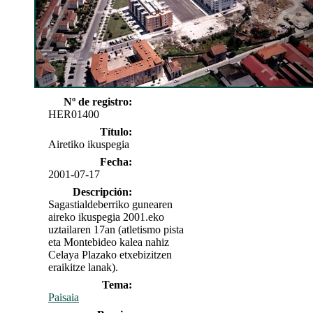
Nº de registro:
HER01400
Título:
Airetiko ikuspegia
Fecha:
2001-07-17
Descripción:
Sagastialdeberriko gunearen
aireko ikuspegia 2001.eko
uztailaren 17an (atletismo pista
eta Montebideo kalea nahiz
Celaya Plazako etxebizitzen
eraikitze lanak).
Tema:
Paisaia