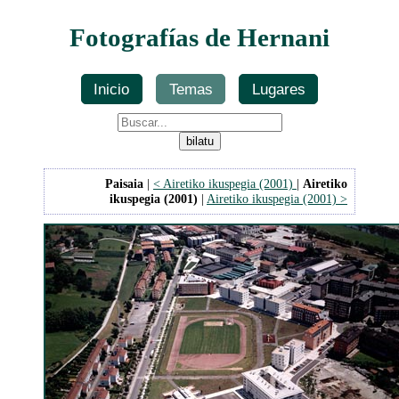
Fotografías de Hernani
Inicio
Temas
Lugares
Paisaia
|
< Airetiko ikuspegia (2001)
|
Airetiko
ikuspegia (2001)
|
Airetiko ikuspegia (2001) >