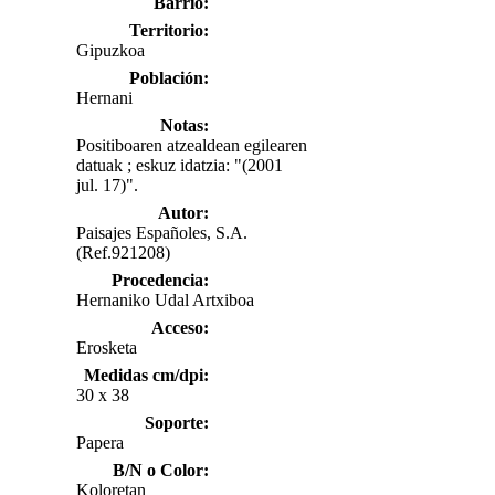
Barrio:
Territorio:
Gipuzkoa
Población:
Hernani
Notas:
Positiboaren atzealdean egilearen
datuak ; eskuz idatzia: "(2001
jul. 17)".
Autor:
Paisajes Españoles, S.A.
(Ref.921208)
Procedencia:
Hernaniko Udal Artxiboa
Acceso:
Erosketa
Medidas cm/dpi:
30 x 38
Soporte:
Papera
B/N o Color:
Koloretan