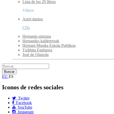
Lista de los 29 libros
Vídeos
Azeri dantza
CDs
Hernanin entzuna
Hernaniko kaldereroak
Hernani Musika Eskola Publikoa
Txilibita Fanfarrea
José de Olaizola
EU
ES
Iconos de redes sociales
Twitter
Facebook
YouTube
Instagram