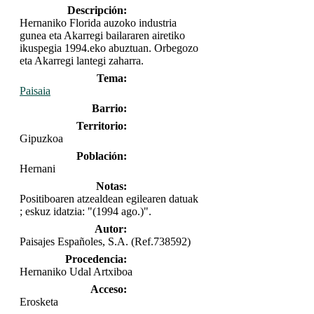
Descripción:
Hernaniko Florida auzoko industria
gunea eta Akarregi bailararen airetiko
ikuspegia 1994.eko abuztuan. Orbegozo
eta Akarregi lantegi zaharra.
Tema:
Paisaia
Barrio:
Territorio:
Gipuzkoa
Población:
Hernani
Notas:
Positiboaren atzealdean egilearen datuak
; eskuz idatzia: "(1994 ago.)".
Autor:
Paisajes Españoles, S.A. (Ref.738592)
Procedencia:
Hernaniko Udal Artxiboa
Acceso:
Erosketa