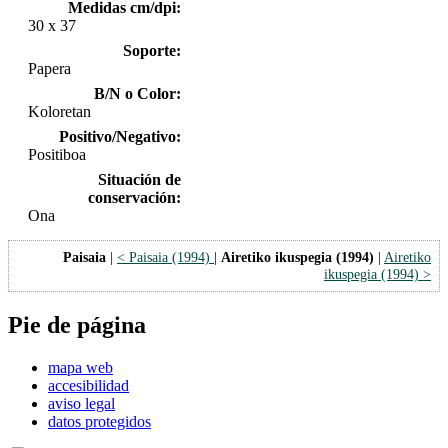
Medidas cm/dpi:
30 x 37
Soporte:
Papera
B/N o Color:
Koloretan
Positivo/Negativo:
Positiboa
Situación de
conservación:
Ona
Paisaia
|
< Paisaia (1994)
|
Airetiko ikuspegia (1994)
|
Airetiko
ikuspegia (1994) >
Pie de página
mapa web
accesibilidad
aviso legal
datos protegidos