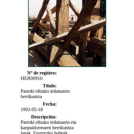
Nº de registro:
HER00910
Título:
Parroki elizako teilatuaren
berrikuntza
Fecha:
1992-05-18
Descripción:
Parroki elizako teilatuaren eta
kanpaidorrearen berrikuntza
lanak. Egurrezko habeak.