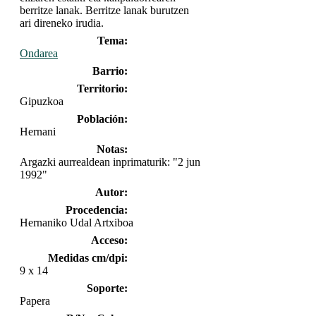
berritze lanak. Berritze lanak burutzen
ari direneko irudia.
Tema:
Ondarea
Barrio:
Territorio:
Gipuzkoa
Población:
Hernani
Notas:
Argazki aurrealdean inprimaturik: "2 jun
1992"
Autor:
Procedencia:
Hernaniko Udal Artxiboa
Acceso:
Medidas cm/dpi:
9 x 14
Soporte:
Papera