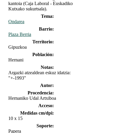
kantoia (Caja Laboral - Euskadiko
Kutxako sukurtsala).
Tema:
Ondarea
Barrio:
Plaza Berria
Territorio:
Gipuzkoa
Población:
Hernani
Notas:
Argazki atzealdean eskuz idatzia:
"+-1993"
Autor:
Procedencia:
Hernaniko Udal Artxiboa
Acceso:
Medidas cm/dpi:
10 x 15
Soporte:
Papera