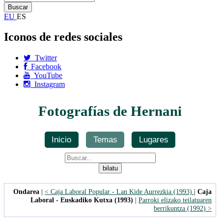
EU
ES
Iconos de redes sociales
Twitter
Facebook
YouTube
Instagram
Fotografías de Hernani
Inicio
Temas
Lugares
Ondarea
|
< Caja Laboral Popular - Lan Kide Aurrezkia (1993)
|
Caja
Laboral - Euskadiko Kutxa (1993)
|
Parroki elizako teilatuaren
berrikuntza (1992) >