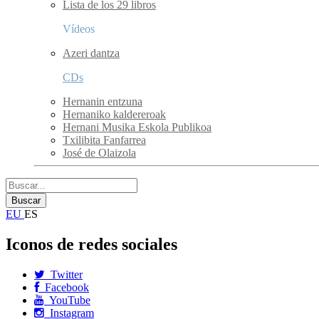
Lista de los 29 libros
Vídeos
Azeri dantza
CDs
Hernanin entzuna
Hernaniko kaldereroak
Hernani Musika Eskola Publikoa
Txilibita Fanfarrea
José de Olaizola
EU
ES
Iconos de redes sociales
Twitter
Facebook
YouTube
Instagram