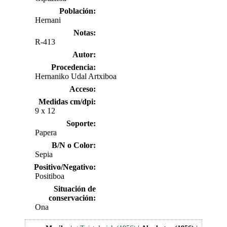
Población:
Hernani
Notas:
R-413
Autor:
Procedencia:
Hernaniko Udal Artxiboa
Acceso:
Medidas cm/dpi:
9 x 12
Soporte:
Papera
B/N o Color:
Sepia
Positivo/Negativo:
Positiboa
Situación de
conservación:
Ona