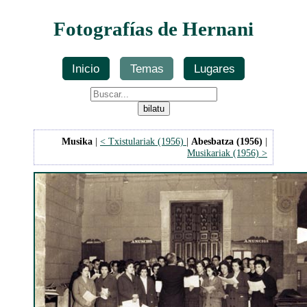
Fotografías de Hernani
Inicio
Temas
Lugares
Musika
|
< Txistulariak (1956)
|
Abesbatza (1956)
|
Musikariak (1956) >