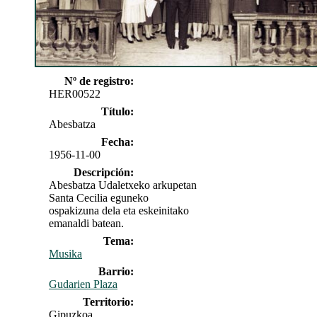
Nº de registro:
HER00522
Título:
Abesbatza
Fecha:
1956-11-00
Descripción:
Abesbatza Udaletxeko arkupetan
Santa Cecilia eguneko
ospakizuna dela eta eskeinitako
emanaldi batean.
Tema:
Musika
Barrio:
Gudarien Plaza
Territorio:
Gipuzkoa