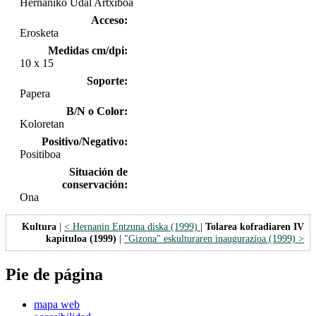
Hernaniko Udal Artxiboa
Acceso:
Erosketa
Medidas cm/dpi:
10 x 15
Soporte:
Papera
B/N o Color:
Koloretan
Positivo/Negativo:
Positiboa
Situación de
conservación:
Ona
Kultura
|
< Hernanin Entzuna diska (1999)
|
Tolarea kofradiaren IV
kapituloa (1999)
|
"Gizona" eskulturaren inaugurazioa (1999) >
Pie de página
mapa web