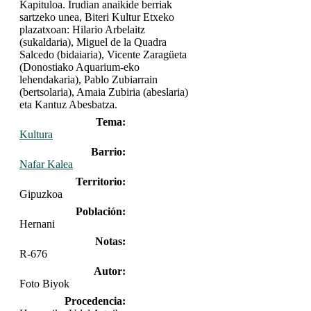
Kapituloa. Irudian anaikide berriak
sartzeko unea, Biteri Kultur Etxeko
plazatxoan: Hilario Arbelaitz
(sukaldaria), Miguel de la Quadra
Salcedo (bidaiaria), Vicente Zaragüeta
(Donostiako Aquarium-eko
lehendakaria), Pablo Zubiarrain
(bertsolaria), Amaia Zubiria (abeslaria)
eta Kantuz Abesbatza.
Tema:
Kultura
Barrio:
Nafar Kalea
Territorio:
Gipuzkoa
Población:
Hernani
Notas:
R-676
Autor:
Foto Biyok
Procedencia: