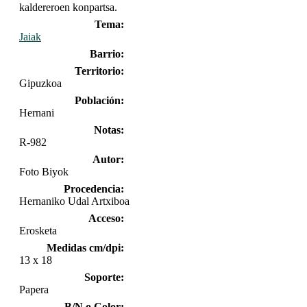
kaldereroen konpartsa.
Tema:
Jaiak
Barrio:
Territorio:
Gipuzkoa
Población:
Hernani
Notas:
R-982
Autor:
Foto Biyok
Procedencia:
Hernaniko Udal Artxiboa
Acceso:
Erosketa
Medidas cm/dpi:
13 x 18
Soporte:
Papera
B/N o Color: