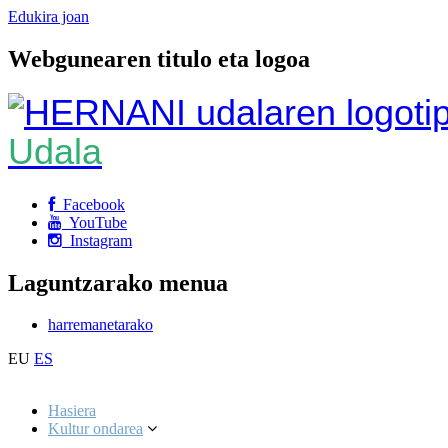
Edukira joan
Webgunearen titulo eta logoa
Udala
Facebook
YouTube
Instagram
Laguntzarako menua
harremanetarako
EU
ES
Hasiera
Kultur ondarea