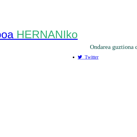
HERNANIko
Ondarea guztiona 
Twitter