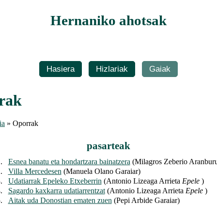
Hernaniko ahotsak
Hasiera
Hizlariak
Gaiak
rak
ia
» Oporrak
pasarteak
.
Esnea banatu eta hondartzara bainatzera
(Milagros Zeberio Aranbur
.
Villa Mercedesen
(Manuela Olano Garaiar)
.
Udatiarrak Epeleko Etxeberrin
(Antonio Lizeaga Arrieta
Epele
)
.
Sagardo kaxkarra udatiarrentzat
(Antonio Lizeaga Arrieta
Epele
)
.
Aitak uda Donostian ematen zuen
(Pepi Arbide Garaiar)