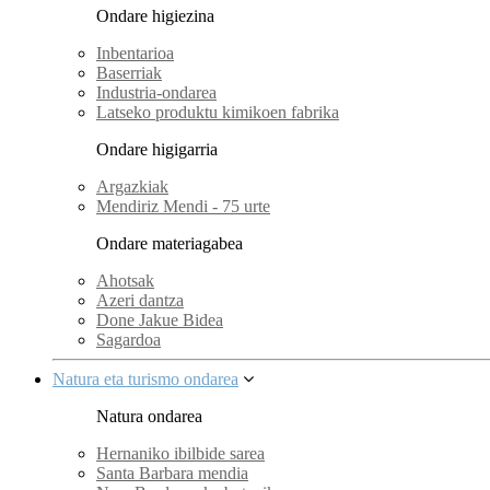
Ondare higiezina
Inbentarioa
Baserriak
Industria-ondarea
Latseko produktu kimikoen fabrika
Ondare higigarria
Argazkiak
Mendiriz Mendi - 75 urte
Ondare materiagabea
Ahotsak
Azeri dantza
Done Jakue Bidea
Sagardoa
Natura eta turismo ondarea
Natura ondarea
Hernaniko ibilbide sarea
Santa Barbara mendia