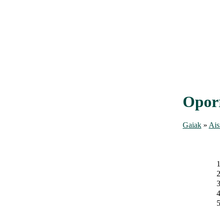
Opor
Gaiak
»
Ais
1
2
3
4
5