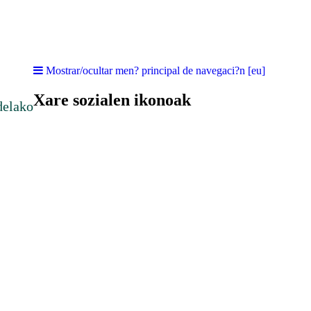
Mostrar/ocultar men? principal de navegaci?n [eu]
Xare sozialen ikonoak
delako