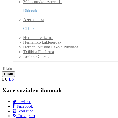
29 liburuxken zerrenda
Bideoak
Azeri dantza
CD-ak
Hernanin entzuna
Hernaniko kaldereroak
Hernani Musika Eskola Publikoa
Txilibita Fanfarrea
José de Olaizola
EU
ES
Xare sozialen ikonoak
Twitter
Facebook
YouTube
Instagram