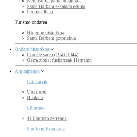
Nere Borda parke botanikoa
Santa Barbara eskalada eskola
Urumea ibaia
Turismo ondarea
Hirigune historikoa
Santa Barbara gotorlekua
Ondare historikoa
Cométe sarea (1941-1944)
Gerra zibila: fusilatzeak Hernanin
Argitalpenak
Urtekariak
Urtez urte
Bilaketa
Liburuak
41 liburuen zerrenda
San Joan Konpartsa