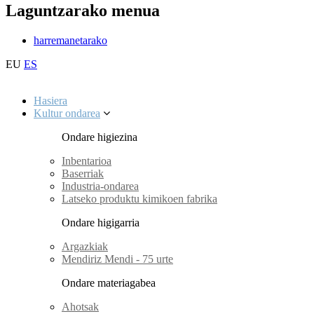
Laguntzarako menua
harremanetarako
EU
ES
Hasiera
Kultur ondarea
Ondare higiezina
Inbentarioa
Baserriak
Industria-ondarea
Latseko produktu kimikoen fabrika
Ondare higigarria
Argazkiak
Mendiriz Mendi - 75 urte
Ondare materiagabea
Ahotsak