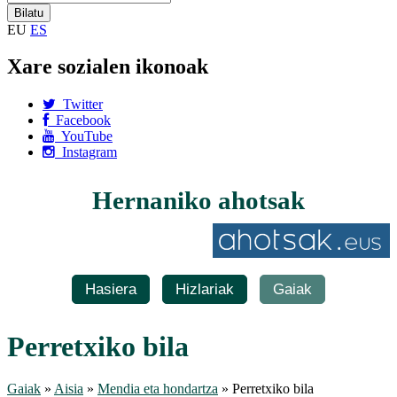
EU
ES
Xare sozialen ikonoak
Twitter
Facebook
YouTube
Instagram
Hernaniko ahotsak
Hasiera
Hizlariak
Gaiak
Perretxiko bila
Gaiak
»
Aisia
»
Mendia eta hondartza
» Perretxiko bila