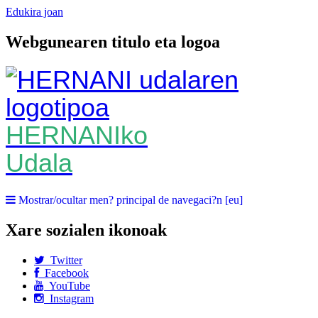
Edukira joan
Webgunearen titulo eta logoa
HERNANIko
Udala
Mostrar/ocultar men? principal de navegaci?n [eu]
Xare sozialen ikonoak
Twitter
Facebook
YouTube
Instagram