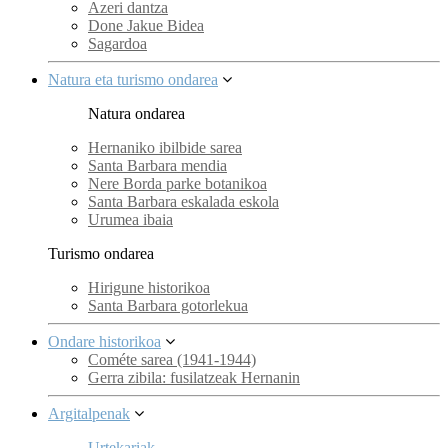
Azeri dantza
Done Jakue Bidea
Sagardoa
Natura eta turismo ondarea
Natura ondarea
Hernaniko ibilbide sarea
Santa Barbara mendia
Nere Borda parke botanikoa
Santa Barbara eskalada eskola
Urumea ibaia
Turismo ondarea
Hirigune historikoa
Santa Barbara gotorlekua
Ondare historikoa
Cométe sarea (1941-1944)
Gerra zibila: fusilatzeak Hernanin
Argitalpenak
Urtekariak