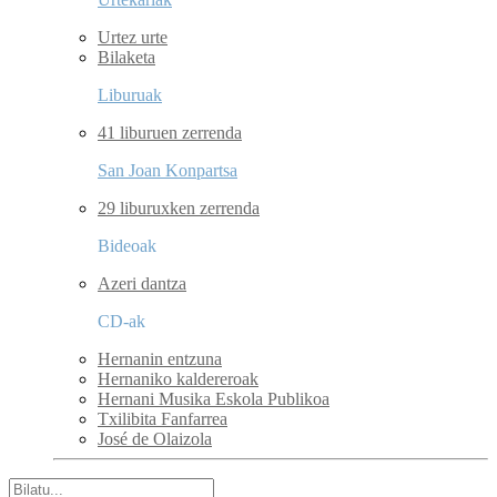
Urtez urte
Bilaketa
Liburuak
41 liburuen zerrenda
San Joan Konpartsa
29 liburuxken zerrenda
Bideoak
Azeri dantza
CD-ak
Hernanin entzuna
Hernaniko kaldereroak
Hernani Musika Eskola Publikoa
Txilibita Fanfarrea
José de Olaizola