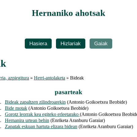
Hernaniko ahotsak
Hasiera
Hizlariak
Gaiak
ak
ria, azpiegitura
»
Herri-antolaketa
» Bideak
pasarteak
.
Bideak zapaltzen zilindroarekin
(Antonio Goikoetxea Beobide)
.
Bide motak
(Antonio Goikoetxea Beobide)
.
Gorotz leorrak kea egiteko erleetarako
(Antonio Goikoetxea Beobid
.
Hernanira urtean behin
(Enriketa Aranburu Garaiar)
.
Zapatak eskuan hartuta elizara bidean
(Enriketa Aranburu Garaiar)