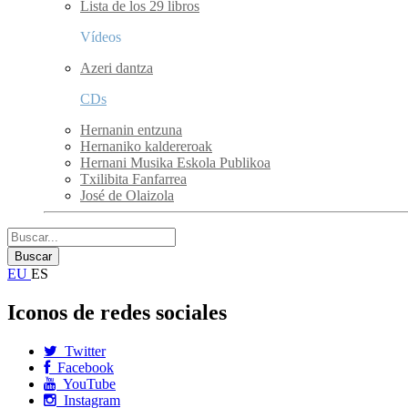
Lista de los 29 libros
Vídeos
Azeri dantza
CDs
Hernanin entzuna
Hernaniko kaldereroak
Hernani Musika Eskola Publikoa
Txilibita Fanfarrea
José de Olaizola
EU
ES
Iconos de redes sociales
Twitter
Facebook
YouTube
Instagram