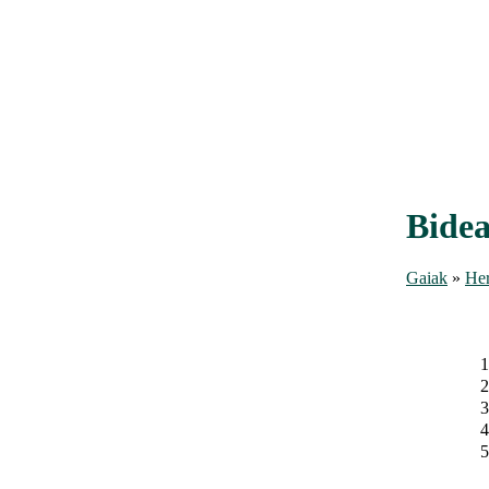
Bide
Gaiak
»
Her
1
2
3
4
5