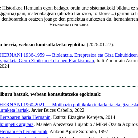
Historikoa Hernanin egon badago, orain arte sistematikoki bilduta ez
gigarria) gain, materiabageari (ahozko tradizioa, folklorea...) garrantzi
denborarekin osatzen joango den proiektua aurkezten du, hernaniarren 
Hernaniko ondarea
u berria, webean kontsultatzeko egokitua
(2026-01-27):
HERNANI 1936-1959 — Biolentzia, Errepresioa eta Giza Eskubideen
zapalketa Gerra Zibilean eta Lehen Frankismoan
, Irati Zuriarrain Asur
2024
liburu batzuk, webean kontsultatzeko egokituak
:
HERNANI 1960-2021 — Motibazio politikoko indarkeria eta giza esk
urraketa larriak
, Javier Buces Cabello, 2022
Bertsoaren haria Hernanin
, Estitxu Eizagirre Kerejeta, 2014
Ipunpetik argitara
, Maialen Apezetxea Lujanbio / Mikel Ozaita Azpiroz
Hernani eta hernaniarrak
, Antxon Agirre Sorondo, 1997