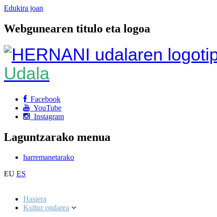
Edukira joan
Webgunearen titulo eta logoa
Udala
Facebook
YouTube
Instagram
Laguntzarako menua
harremanetarako
EU
ES
Hasiera
Kultur ondarea