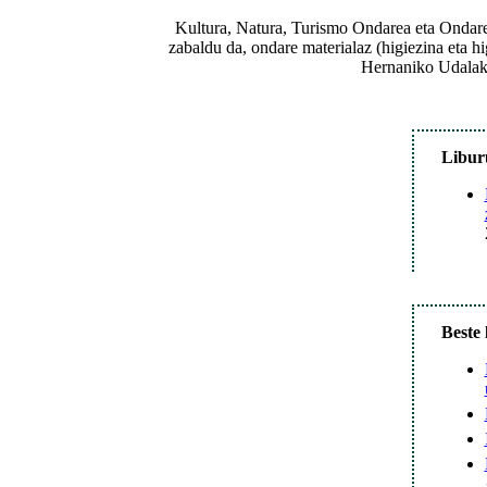
Kultura, Natura, Turismo Ondarea eta Ondare 
zabaldu da, ondare materialaz (higiezina eta hi
Hernaniko Udalak 
Libur
Beste 