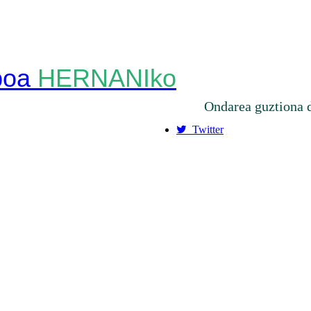
HERNANIko
Ondarea guztiona 
Twitter