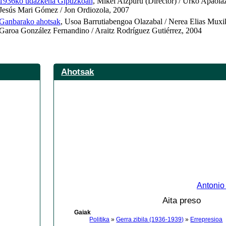
1936ko udazkena Gipuzkoan
, Mikel Aizpuru (Director) / Urko Apaola
Jesús Mari Gómez / Jon Ordiozola, 2007
Ganbarako ahotsak
, Usoa Barrutiabengoa Olazabal / Nerea Elias Muxi
Garoa González Fernandino / Araitz Rodríguez Gutiérrez, 2004
Ahotsak
Antonio
Aita preso
Gaiak
Politika
»
Gerra zibila (1936-1939)
»
Errepresioa