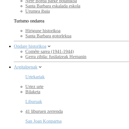
Nere Borda parke botanikoa
Santa Barbara eskalada eskola
Urumea ibaia
Turismo ondarea
Hirigune historikoa
Santa Barbara gotorlekua
Ondare historikoa
Cométe sarea (1941-1944)
Gerra zibila: fusilatzeak Hernanin
Argitalpenak
Urtekariak
Urtez urte
Bilaketa
Liburuak
41 liburuen zerrenda
San Joan Konpartsa