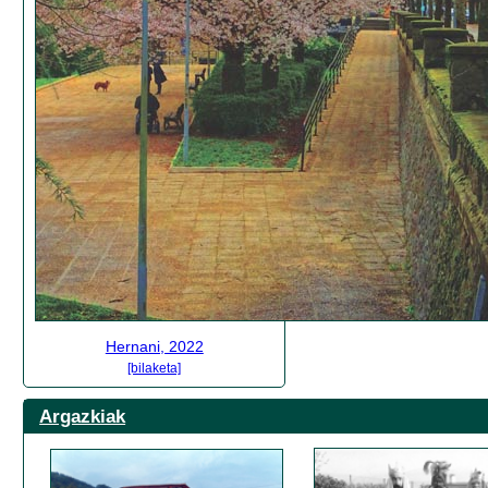
Hernani, 2022
[bilaketa]
Argazkiak