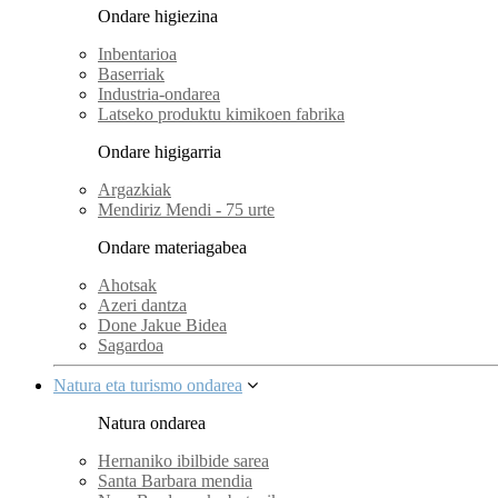
Ondare higiezina
Inbentarioa
Baserriak
Industria-ondarea
Latseko produktu kimikoen fabrika
Ondare higigarria
Argazkiak
Mendiriz Mendi - 75 urte
Ondare materiagabea
Ahotsak
Azeri dantza
Done Jakue Bidea
Sagardoa
Natura eta turismo ondarea
Natura ondarea
Hernaniko ibilbide sarea
Santa Barbara mendia