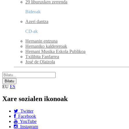
29 liburuxken zerrenda
Bideoak
Azeri dantza
CD-ak
Hernanin entzuna
Hernaniko kaldereroak
Hernani Musika Eskola Publikoa
Txilibita Fanfarrea
José de Olaizola
EU
ES
Xare sozialen ikonoak
Twitter
Facebook
YouTube
Instagram