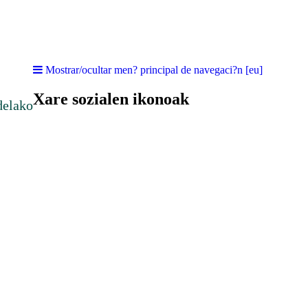
Mostrar/ocultar men? principal de navegaci?n [eu]
Xare sozialen ikonoak
delako