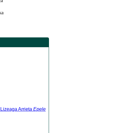
za
ka
 Lizeaga Arrieta
Epele