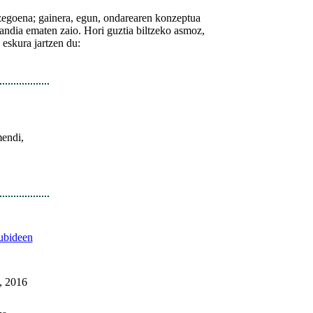
 zegoena; gainera, egun, ondarearen konzeptua
 handia ematen zaio. Hori guztia biltzeko asmoz,
eskura jartzen du:
mendi,
ubideen
, 2016