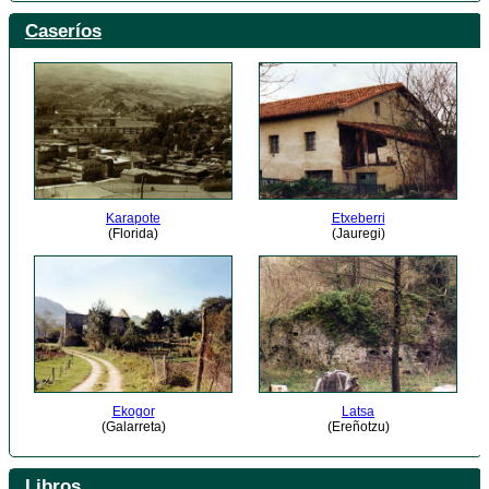
Caseríos
Karapote
Etxeberri
(Florida)
(Jauregi)
Ekogor
Latsa
(Galarreta)
(Ereñotzu)
Libros