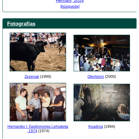
Hernani, 2014
[búsqueda]
Fotografías
Zezenak
(1999)
Olentzero
(2000)
Hernaniko I. Gastronomia Lehiaketa
Koadroa
(1994)
, 1974
(1974)