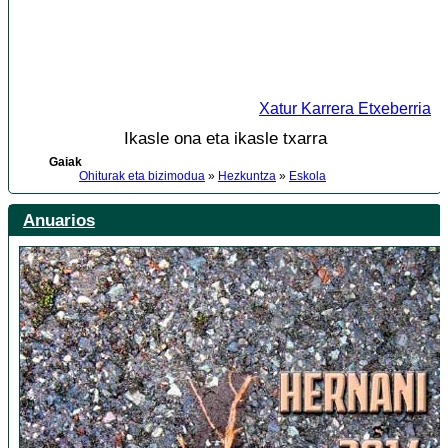
Xatur Karrera Etxeberria
Ikasle ona eta ikasle txarra
Gaiak
Ohiturak eta bizimodua
»
Hezkuntza
»
Eskola
Anuarios