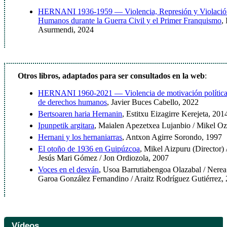
HERNANI 1936-1959 — Violencia, Represión y Violación
Humanos durante la Guerra Civil y el Primer Franquismo
,
Asurmendi, 2024
Otros libros, adaptados para ser consultados en la web
:
HERNANI 1960-2021 — Violencia de motivación política 
de derechos humanos
, Javier Buces Cabello, 2022
Bertsoaren haria Hernanin
, Estitxu Eizagirre Kerejeta, 201
Ipunpetik argitara
, Maialen Apezetxea Lujanbio / Mikel Oz
Hernani y los hernaniarras
, Antxon Agirre Sorondo, 1997
El otoño de 1936 en Guipúzcoa
, Mikel Aizpuru (Director)
Jesús Mari Gómez / Jon Ordiozola, 2007
Voces en el desván
, Usoa Barrutiabengoa Olazabal / Nere
Garoa González Fernandino / Araitz Rodríguez Gutiérrez,
Vídeos